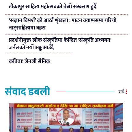
टीकापुर साहित्य महोत्सवको तेस्रो संस्करण हुदैँ
‘संज्ञान विमर्श’ को आठौँ शृंखला : पाटन क्याम्पसमा गरियो
नाट्साहित्यमा बहस
प्रदर्शनीयुक्त लोक संस्कृतिमा केन्द्रित ‘संस्कृति अध्ययन’
जर्नलको नयाँ अङ्क आउँदै
कविताः जेनजी सैनिक
संवाद डबली
सबै