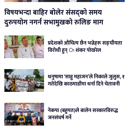
विषयभन्दा बाहिर बोलेर संसद्को समय
दुरुपयोग नगर्न सभामुखको रुलिङ माग
प्रदेशको औचित्य छैन भन्नेहरू सङ्घीयता
विरोधी हुन् ः शंकर पोखरेल
धनुषामा ‘साहु महाजन’ले निकाले जुलुस, १
गतेदेखि काठमाडौंमा धर्ना दिने चेतावनी
नेकपा (बहुमत)ले बालेन सरकारविरुद्ध
जनसंघर्ष गर्ने