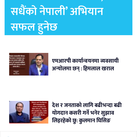
सधैंको नेपाली’ अभियान
सफल हुनेछ
एमआरपी कार्यान्वयनमा व्यवसायी
अन्योलमा छन् : हिमलाल खराल
देश र जनताको लागि बढीभन्दा बढी
योगदान कसरी गर्ने भनेर सुझाव
लिइरहेको छु: कुलमान घिसिङ