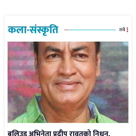
कला-संस्कृति
सबै
बलिउड अभिनेता प्रदीप रावतको निधन,