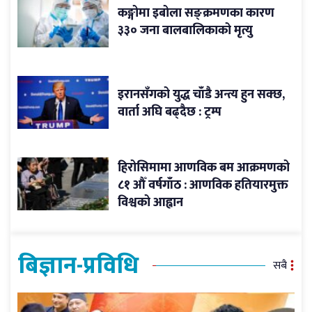
कङ्गोमा इबोला सङ्क्रमणका कारण
३३० जना बालबालिकाको मृत्यु
इरानसँगको युद्ध चाँडै अन्त्य हुन सक्छ,
वार्ता अघि बढ्दैछ : ट्रम्प
हिरोसिमामा आणविक बम आक्रमणको
८१ औँ वर्षगाँठ : आणविक हतियारमुक्त
विश्वको आह्वान
बिज्ञान-प्रविधि
सबै