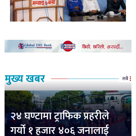
मुख्य खबर
सबै
२४ घण्टामा ट्राफिक प्रहरीले
गर्यो १ हजार ४०६ जनालाई