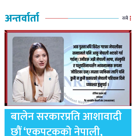
अन्तर्वार्ता
सबै
बालेन सरकारप्रति आशावादी
छौं ‘एकपटकको नेपाली,