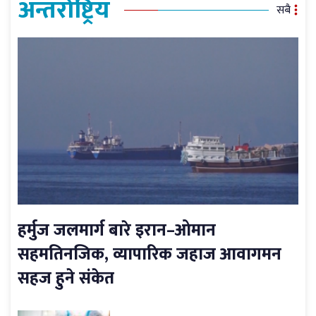
अन्तर्राष्ट्रिय
सबै
हर्मुज जलमार्ग बारे इरान–ओमान
सहमतिनजिक, व्यापारिक जहाज आवागमन
सहज हुने संकेत