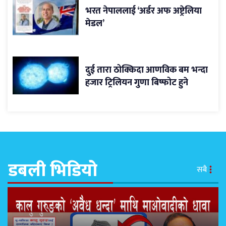
भरत नेपाललाई ‘अर्डर अफ अष्ट्रेलिया
मेडल’
दुई तारा ठोक्किदा आणविक बम भन्दा
हजार ट्रिलियन गुणा बिष्फोट हुने
डबली भिडियो
सबै