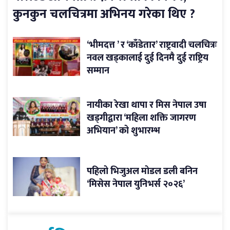
कुनकुन चलचित्रमा अभिनय गरेका थिए ?
‘भीमदत्त ’ र ‘काँडेतार’ राष्ट्रवादी चलचित्रः
नवल खड्कालाई दुई दिनमै दुई राष्ट्रिय
सम्मान
नायीका रेखा थापा र मिस नेपाल उषा
खड्गीद्वारा ‘महिला शक्ति जागरण
अभियान’ को शुभारम्भ
पहिलो भिजुअल मोडल डली बनिन
‘मिसेस नेपाल युनिभर्स २०२६’