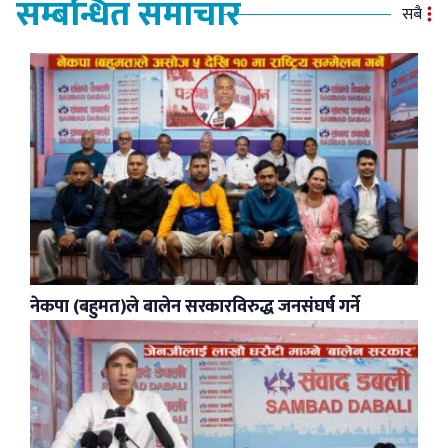
सम्बन्धित समाचार
सबै
नेकपा (बहुमत)ले बालेन सरकारविरुद्ध जनसंघर्ष गर्ने