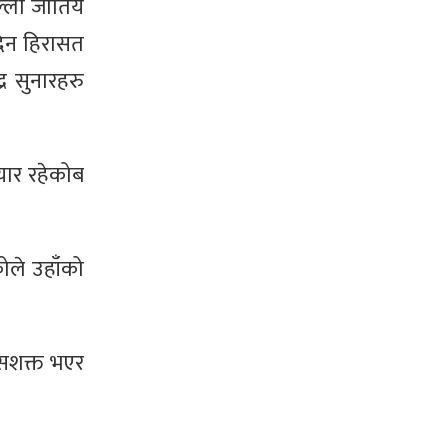
ल्लो जातिय
दिन हिरासत
्र सुनारहरु
तयार रहेकोब
ोले उहाँको
सशक्त भएर