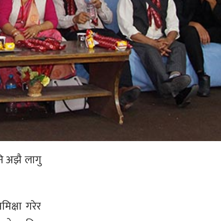
ि अझै लागु
िक्षा गरेर