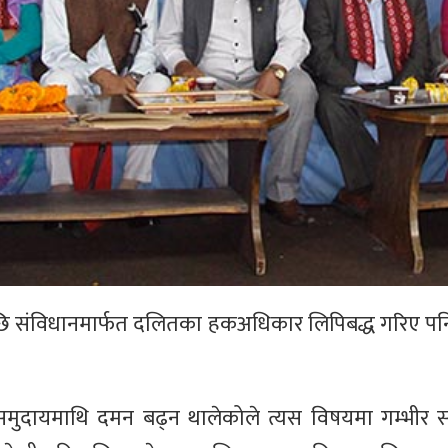
पछि संविधानमार्फत दलितका हकअधिकार लिपिबद्ध गरिए पन
 समुदायमाथि दमन बढ्न थालेकोले त्यस विषयमा गम्भीर सम