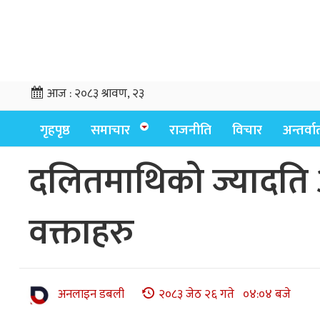
आज :
२०८३ श्रावण, २३
गृहपृष्ठ
समाचार
राजनीति
विचार
अन्तर्वार्
दलितमाथिको ज्यादति अन
वक्ताहरु
अनलाइन डबली
२०८३ जेठ २६ गते ०४:०४ बजे