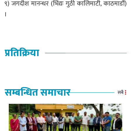
९) जगदीश मानन्धर (भिंद्यः गुठी कालिमाटी, काठमाडौं)
।
प्रतिक्रिया
सम्बन्धित समाचार
सबै