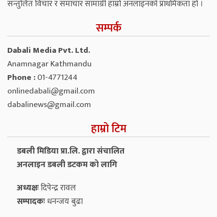
सन्तुलित विचार र समाचार सामाग्री हाम्रो अनलाइनको प्राथमिकता हो ।
सम्पर्क
Dabali Media Pvt. Ltd.
Anamnagar Kathmandu
Phone :
01-4771244
onlinedabali@gmail.com
dabalinews@gmail.com
हाम्रो टिम
डबली मिडिया प्रा.लि. द्वारा संचालित
अनलाइन डबली डटकम को लागि
अध्यक्षः
दिपेन्द्र रावल
सम्पादकः
धनन्‍जय बुढा