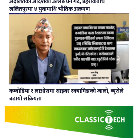
अदालतको आदेशको उल्लङघन गर्दै, प्रहरीकैबीच
ललितपुरमा ४ युवामाथि भौतिक अक्रमण
कम्बोडिया र लाओसमा साइबर स्क्यामिङको जालो, ब्यूरोले
बढायो सक्रियता