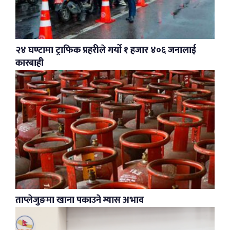
२४ घण्टामा ट्राफिक प्रहरीले गर्यो १ हजार ४०६ जनालाई
कारबाही
ताप्लेजुङमा खाना पकाउने ग्यास अभाव