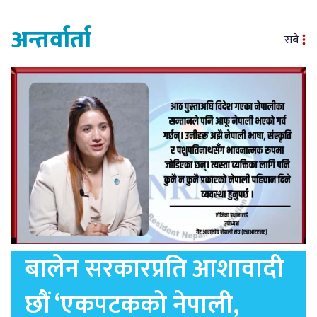
अन्तर्वार्ता
सबै
बालेन सरकारप्रति आशावादी
छौं ‘एकपटकको नेपाली,