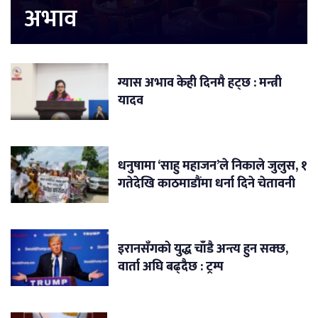
अभाव
ग्यास अभाव केही दिनमै हट्छ : मन्त्री
यादव
धनुषामा ‘साहु महाजन’ले निकाले जुलुस, १
गतेदेखि काठमाडौंमा धर्ना दिने चेतावनी
इरानसँगको युद्ध चाँडै अन्त्य हुन सक्छ,
वार्ता अघि बढ्दैछ : ट्रम्प