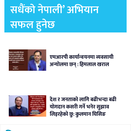
सधैंको नेपाली’ अभियान
सफल हुनेछ
एमआरपी कार्यान्वयनमा व्यवसायी
अन्योलमा छन् : हिमलाल खराल
देश र जनताको लागि बढीभन्दा बढी
योगदान कसरी गर्ने भनेर सुझाव
लिइरहेको छु: कुलमान घिसिङ