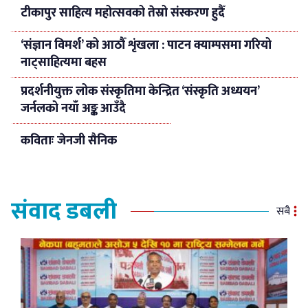
टीकापुर साहित्य महोत्सवको तेस्रो संस्करण हुदैँ
‘संज्ञान विमर्श’ को आठौँ शृंखला : पाटन क्याम्पसमा गरियो
नाट्साहित्यमा बहस
प्रदर्शनीयुक्त लोक संस्कृतिमा केन्द्रित ‘संस्कृति अध्ययन’
जर्नलको नयाँ अङ्क आउँदै
कविताः जेनजी सैनिक
संवाद डबली
सबै