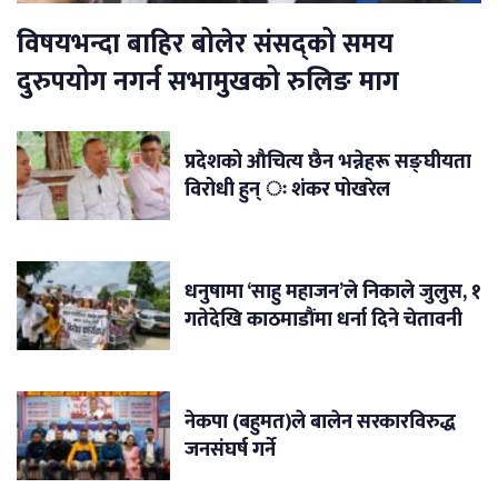
विषयभन्दा बाहिर बोलेर संसद्को समय
दुरुपयोग नगर्न सभामुखको रुलिङ माग
प्रदेशको औचित्य छैन भन्नेहरू सङ्घीयता
विरोधी हुन् ः शंकर पोखरेल
धनुषामा ‘साहु महाजन’ले निकाले जुलुस, १
गतेदेखि काठमाडौंमा धर्ना दिने चेतावनी
नेकपा (बहुमत)ले बालेन सरकारविरुद्ध
जनसंघर्ष गर्ने