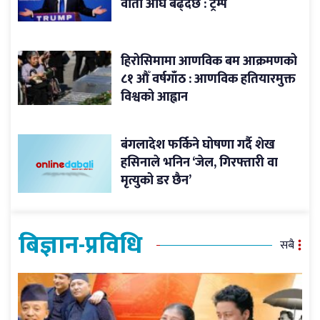
वार्ता अघि बढ्दैछ : ट्रम्प
हिरोसिमामा आणविक बम आक्रमणको
८१ औँ वर्षगाँठ : आणविक हतियारमुक्त
विश्वको आह्वान
बंगलादेश फर्किने घोषणा गर्दै शेख
हसिनाले भनिन ‘जेल, गिरफ्तारी वा
मृत्युको डर छैन’
बिज्ञान-प्रविधि
सबै