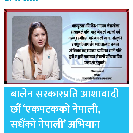
बालेन सरकारप्रति आशावादी
छौं ‘एकपटकको नेपाली,
सधैंको नेपाली’ अभियान