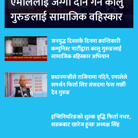
एमालेलाई जग्गा दान गर्ने कालु
गुरुङलाई सामाजिक वहिस्कार
जनयुद्ध दिवसकै दिनमा क्रान्तिकारी
कम्युनिस्ट पार्टीद्वारा कालु गुरुङलाई
सामाजिक बहिस्कार अभियान
प्रधानमन्त्रीले राजिनामा नदिने, एमालेले
समर्थन फिर्ता लिए संसदमा फेस गर्छौंः
देव गुरुङ
इन्जिनियरिङको शुल्क वृद्धि फिर्ता नभए,
सडकबाट खारेज हुन्छः अध्यक्ष सिंह