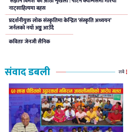
‘संज्ञान विमर्श’ को आठौँ शृंखला : पाटन क्याम्पसमा गरियो
नाट्साहित्यमा बहस
प्रदर्शनीयुक्त लोक संस्कृतिमा केन्द्रित ‘संस्कृति अध्ययन’
जर्नलको नयाँ अङ्क आउँदै
कविताः जेनजी सैनिक
संवाद डबली
सबै