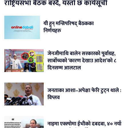
राष्ट्रियसभा बैठक बस्दै, यस्तो छ कार्यसूची
यी हुन् मन्त्रिपरिषद् बैठकका
निर्णयहरु
जेनजीमाथि बालेन सरकारको पूर्वाग्रह,
सार्बोच्चको ‘कारण देखाउ आदेश’को ८
दिनसम्म आलटाल
जनताका आशा–अपेक्षा फेरि टुट्न थाले :
विप्लव
नाइमा एक्स्पोमा ईभीको दबदबा, ४० नयाँ