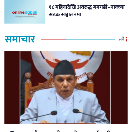
१८ महिनादेखि अवरुद्ध गमगढी–नाक्च्या
सडक सञ्चालनमा
समाचार
सबै