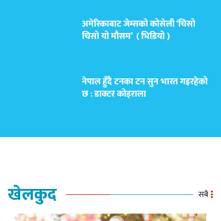
अमेरिकाबाट जेम्सको कोसेली ‘चिसो
चिसो यो मौसम’ ( भिडियो )
नेपाल हुँदै टनका टन सुन भारत गइरहेको
छ : डाक्टर कोइराला
खेलकुद
सबै