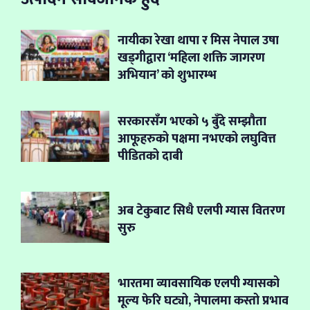
नायीका रेखा थापा र मिस नेपाल उषा
खड्गीद्वारा ‘महिला शक्ति जागरण
अभियान’ को शुभारम्भ
सरकारसँग भएको ५ बुँदे सम्झौता
आफूहरुको पक्षमा नभएको लघुवित्त
पीडितको दाबी
अब टेकुबाट सिधै एलपी ग्यास वितरण
सुरु
भारतमा व्यावसायिक एलपी ग्यासको
मूल्य फेरि घट्यो, नेपालमा कस्तो प्रभाव