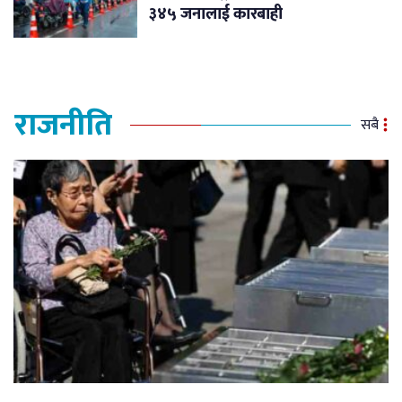
३४५ जनालाई कारबाही
राजनीति
सबै