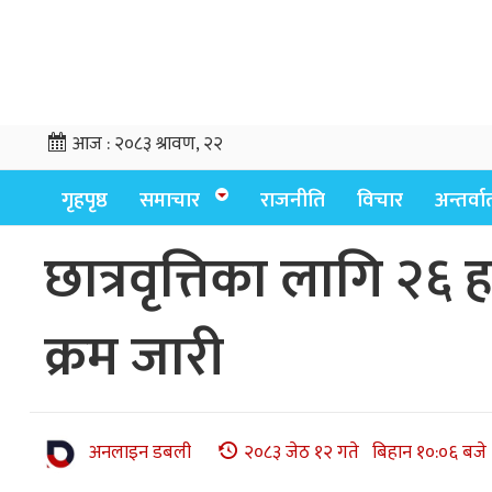
आज :
२०८३ श्रावण, २२
गृहपृष्ठ
समाचार
राजनीति
विचार
अन्तर्वार्
छात्रवृत्तिका लागि २६
क्रम जारी
अनलाइन डबली
२०८३ जेठ १२ गते बिहान १०:०६ बजे