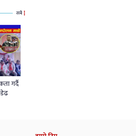
सबै
ता गर्दै
 डेढ