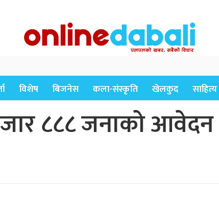
ता
विशेष
बिजनेस
कला-संस्कृति
खेलकुद
साहित्य
 हजार ८८८ जनाको आवेदन : 