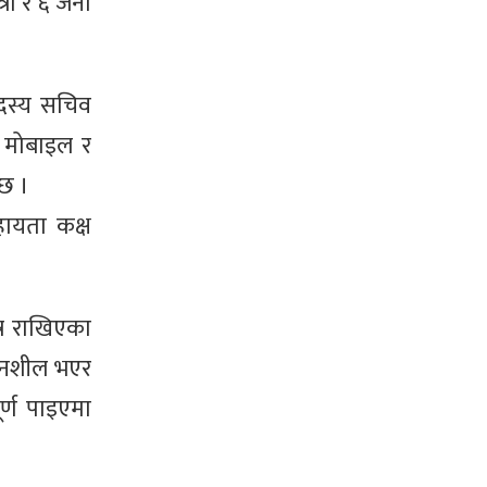
रा र ६ जना
दस्य सचिव
ि मोबाइल र
ेछ ।
हायता कक्ष
्र राखिएका
ेदनशील भएर
र्ण पाइएमा