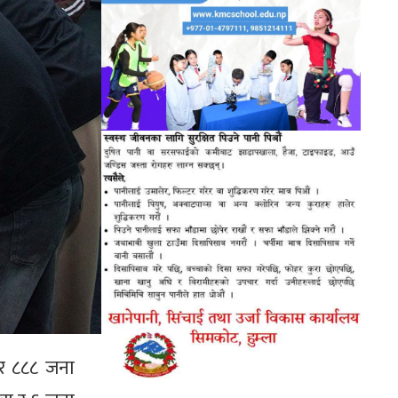
जार ८८८ जना