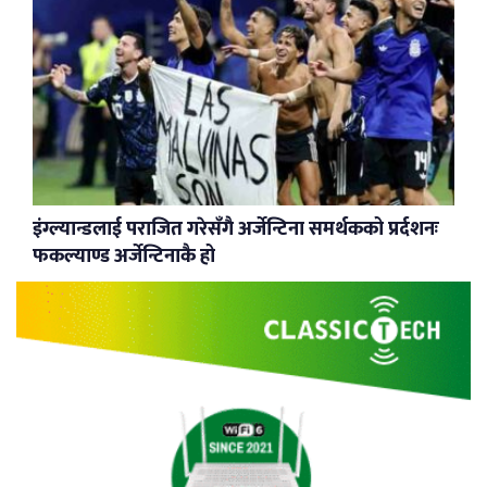
इंग्ल्यान्डलाई पराजित गरेसँगै अर्जेन्टिना समर्थकको प्रर्दशनः
फकल्याण्ड अर्जेन्टिनाकै हो