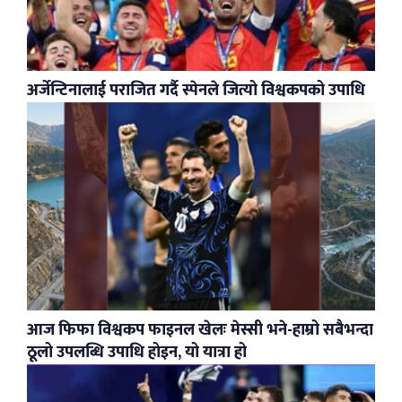
अर्जेन्टिनालाई पराजित गर्दै स्पेनले जित्यो विश्वकपको उपाधि
आज फिफा विश्वकप फाइनल खेलः मेस्सी भने-हाम्रो सबैभन्दा
ठूलो उपलब्धि उपाधि होइन, यो यात्रा हो