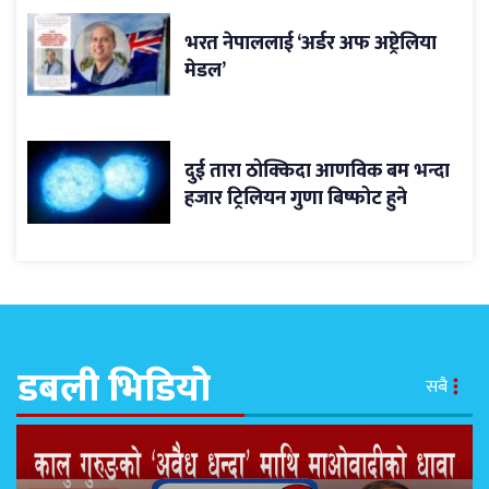
भरत नेपाललाई ‘अर्डर अफ अष्ट्रेलिया
मेडल’
दुई तारा ठोक्किदा आणविक बम भन्दा
हजार ट्रिलियन गुणा बिष्फोट हुने
डबली भिडियो
सबै