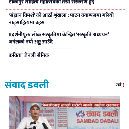
टीकापुर साहित्य महोत्सवको तेस्रो संस्करण हुदैँ
‘संज्ञान विमर्श’ को आठौँ शृंखला : पाटन क्याम्पसमा गरियो
नाट्साहित्यमा बहस
प्रदर्शनीयुक्त लोक संस्कृतिमा केन्द्रित ‘संस्कृति अध्ययन’
जर्नलको नयाँ अङ्क आउँदै
कविताः जेनजी सैनिक
संवाद डबली
सबै