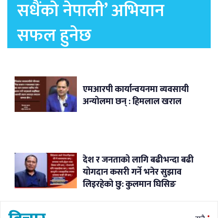
सधैंको नेपाली’ अभियान
सफल हुनेछ
एमआरपी कार्यान्वयनमा व्यवसायी
अन्योलमा छन् : हिमलाल खराल
देश र जनताको लागि बढीभन्दा बढी
योगदान कसरी गर्ने भनेर सुझाव
लिइरहेको छु: कुलमान घिसिङ