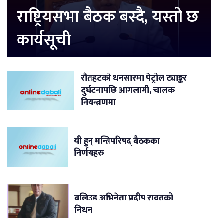
राष्ट्रियसभा बैठक बस्दै, यस्तो छ
कार्यसूची
रौतहटको धनसारमा पेट्रोल ट्याङ्कर
दुर्घटनापछि आगलागी, चालक
नियन्त्रणमा
यी हुन् मन्त्रिपरिषद् बैठकका
निर्णयहरु
बलिउड अभिनेता प्रदीप रावतको
निधन