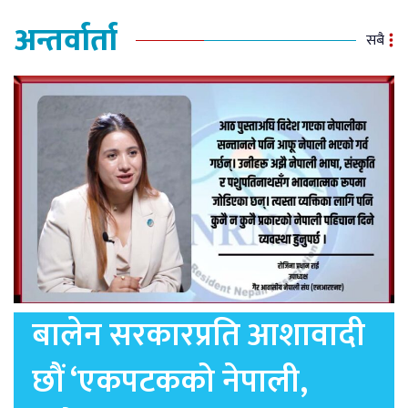
अन्तर्वार्ता
सबै
बालेन सरकारप्रति आशावादी
छौं ‘एकपटकको नेपाली,