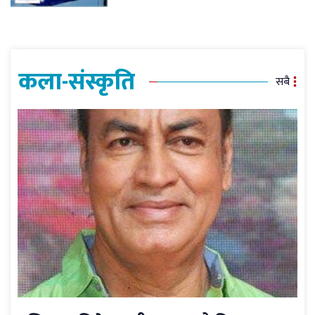
कला-संस्कृति
सबै