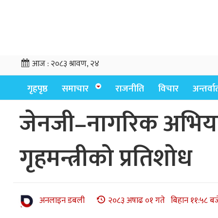
आज :
२०८३ श्रावण, २४
गृहपृष्ठ
समाचार
राजनीति
विचार
अन्तर्वार्
जेनजी–नागरिक अभियानल
गृहमन्त्रीको प्रतिशोध
अनलाइन डबली
२०८३ अषाढ ०१ गते बिहान ११:५८ बज