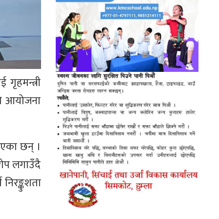
गृहमन्त्री
नको आयोजना
ाएका छन् ।
ोप लगाउँदै
े निरङ्कुशता