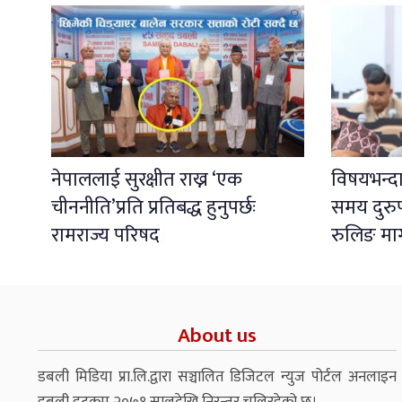
नेपाललाई सुरक्षीत राख्न ‘एक
विषयभन्दा
चीननीति’प्रति प्रतिबद्ध हुनुपर्छः
समय दुरु
रामराज्य परिषद
रुलिङ मा
About us
डबली मिडिया प्रा.लि.द्वारा सञ्चालित डिजिटल न्युज पोर्टल अनलाइन
डबली डटकम २०७१ सालदेखि निरन्तर चलिरहेको छ।