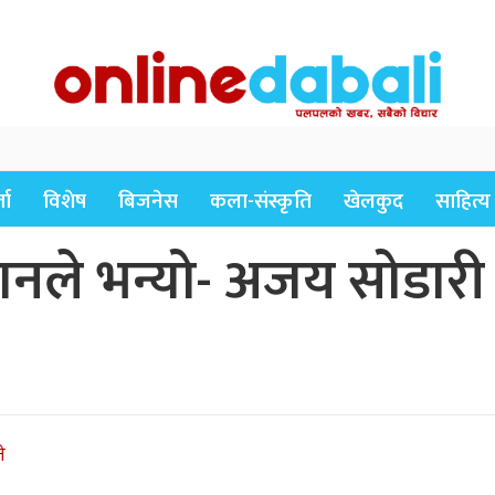
ता
विशेष
बिजनेस
कला-संस्कृति
खेलकुद
साहित्य
े भन्यो- अजय सोडारी र व
े