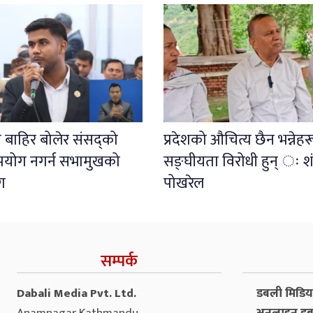
 बाहिर बोलेर संसद्को
प्रदेशको औचित्य छैन भन्नेहर
पयोग नगर्न सभामुखको
सङ्घीयता विरोधी हुन् ः 
ग
पोखरेल
सम्पर्क
Dabali Media Pvt. Ltd.
डबली मिडिया 
Anamnagar Kathmandu
अनलाइन डब