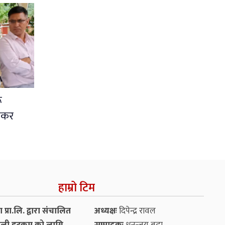
ू
शंकर
हाम्रो टिम
प्रा.लि. द्वारा संचालित
अध्यक्षः
दिपेन्द्र रावल
ली डटकम को लागि
सम्पादकः
धनन्‍जय बुढा