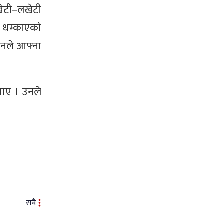
लखेटी–लखेटी
गई धम्काएको
 उनले आफ्ना
ताए । उनले
सबै