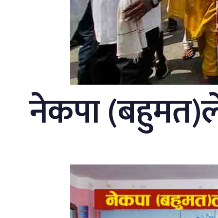
नेकपा (बहुमत)ले