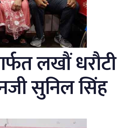
र्फत लखौं धरौटी
जेनजी सुनिल सिंह