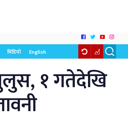
भिडियो
English
ुलुस, १ गतेदेखि
ेतावनी