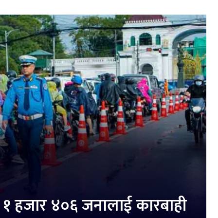
र्यो १ हजार ४०६ जनालाई कारबाही