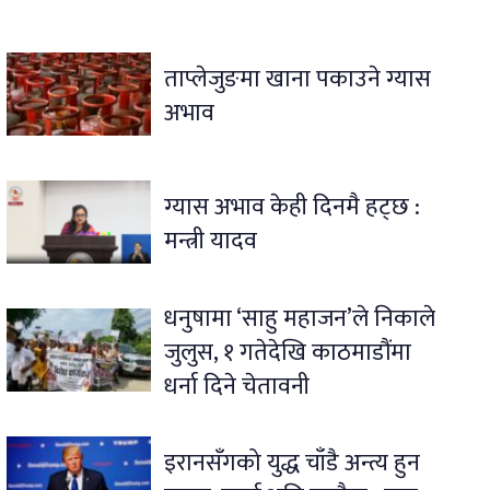
ताप्लेजुङमा खाना पकाउने ग्यास
अभाव
ग्यास अभाव केही दिनमै हट्छ :
मन्त्री यादव
धनुषामा ‘साहु महाजन’ले निकाले
जुलुस, १ गतेदेखि काठमाडौंमा
धर्ना दिने चेतावनी
इरानसँगको युद्ध चाँडै अन्त्य हुन