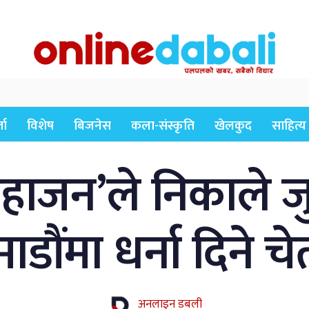
ता
विशेष
बिजनेस
कला-संस्कृति
खेलकुद
साहित्य
महाजन’ले निकाले ज
डौंमा धर्ना दिने च
अनलाइन डबली