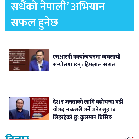
सधैंको नेपाली’ अभियान
सफल हुनेछ
एमआरपी कार्यान्वयनमा व्यवसायी
अन्योलमा छन् : हिमलाल खराल
देश र जनताको लागि बढीभन्दा बढी
योगदान कसरी गर्ने भनेर सुझाव
लिइरहेको छु: कुलमान घिसिङ