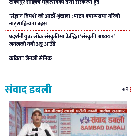
टीकापुर साहित्य महोत्सवको तेस्रो संस्करण हुदैँ
‘संज्ञान विमर्श’ को आठौँ शृंखला : पाटन क्याम्पसमा गरियो
नाट्साहित्यमा बहस
प्रदर्शनीयुक्त लोक संस्कृतिमा केन्द्रित ‘संस्कृति अध्ययन’
जर्नलको नयाँ अङ्क आउँदै
कविताः जेनजी सैनिक
संवाद डबली
सबै