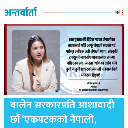
अन्तर्वार्ता
सबै
बालेन सरकारप्रति आशावादी
छौं ‘एकपटकको नेपाली,