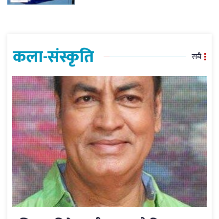
कला-संस्कृति
सबै