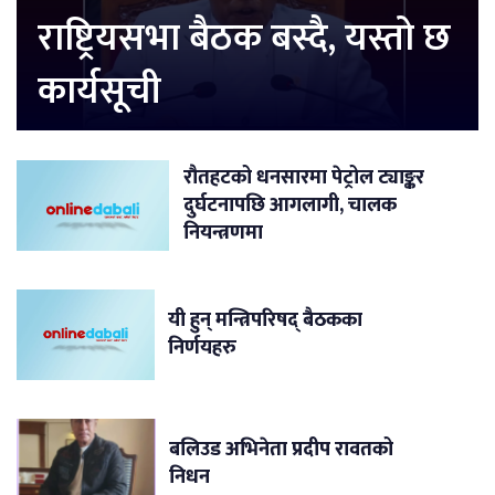
राष्ट्रियसभा बैठक बस्दै, यस्तो छ
कार्यसूची
रौतहटको धनसारमा पेट्रोल ट्याङ्कर
दुर्घटनापछि आगलागी, चालक
नियन्त्रणमा
यी हुन् मन्त्रिपरिषद् बैठकका
निर्णयहरु
बलिउड अभिनेता प्रदीप रावतको
निधन