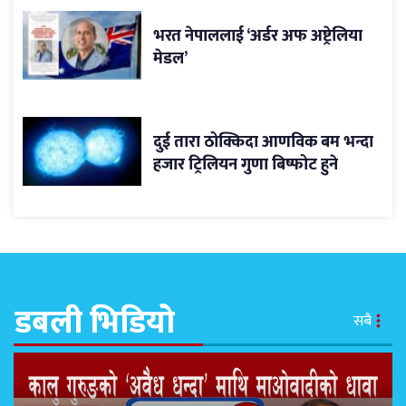
भरत नेपाललाई ‘अर्डर अफ अष्ट्रेलिया
मेडल’
दुई तारा ठोक्किदा आणविक बम भन्दा
हजार ट्रिलियन गुणा बिष्फोट हुने
डबली भिडियो
सबै