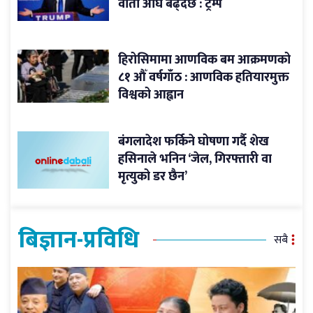
वार्ता अघि बढ्दैछ : ट्रम्प
हिरोसिमामा आणविक बम आक्रमणको
८१ औँ वर्षगाँठ : आणविक हतियारमुक्त
विश्वको आह्वान
बंगलादेश फर्किने घोषणा गर्दै शेख
हसिनाले भनिन ‘जेल, गिरफ्तारी वा
मृत्युको डर छैन’
बिज्ञान-प्रविधि
सबै