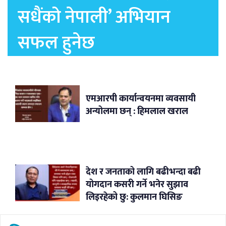
सधैंको नेपाली’ अभियान
सफल हुनेछ
एमआरपी कार्यान्वयनमा व्यवसायी
अन्योलमा छन् : हिमलाल खराल
देश र जनताको लागि बढीभन्दा बढी
योगदान कसरी गर्ने भनेर सुझाव
लिइरहेको छु: कुलमान घिसिङ