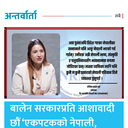
अन्तर्वार्ता
सबै
बालेन सरकारप्रति आशावादी
छौं ‘एकपटकको नेपाली,