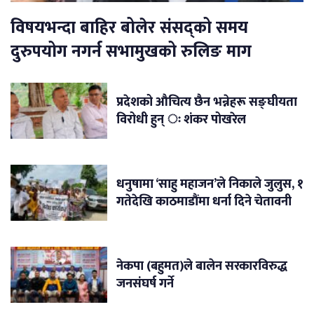
विषयभन्दा बाहिर बोलेर संसद्को समय
दुरुपयोग नगर्न सभामुखको रुलिङ माग
प्रदेशको औचित्य छैन भन्नेहरू सङ्घीयता
विरोधी हुन् ः शंकर पोखरेल
धनुषामा ‘साहु महाजन’ले निकाले जुलुस, १
गतेदेखि काठमाडौंमा धर्ना दिने चेतावनी
नेकपा (बहुमत)ले बालेन सरकारविरुद्ध
जनसंघर्ष गर्ने