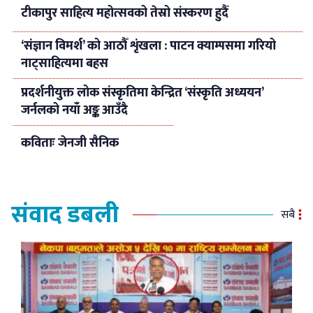
टीकापुर साहित्य महोत्सवको तेस्रो संस्करण हुदैँ
‘संज्ञान विमर्श’ को आठौँ शृंखला : पाटन क्याम्पसमा गरियो
नाट्साहित्यमा बहस
प्रदर्शनीयुक्त लोक संस्कृतिमा केन्द्रित ‘संस्कृति अध्ययन’
जर्नलको नयाँ अङ्क आउँदै
कविताः जेनजी सैनिक
संवाद डबली
सबै