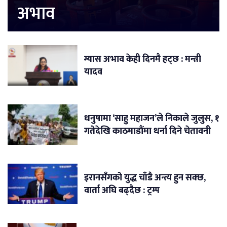
अभाव
ग्यास अभाव केही दिनमै हट्छ : मन्त्री
यादव
धनुषामा ‘साहु महाजन’ले निकाले जुलुस, १
गतेदेखि काठमाडौंमा धर्ना दिने चेतावनी
इरानसँगको युद्ध चाँडै अन्त्य हुन सक्छ,
वार्ता अघि बढ्दैछ : ट्रम्प