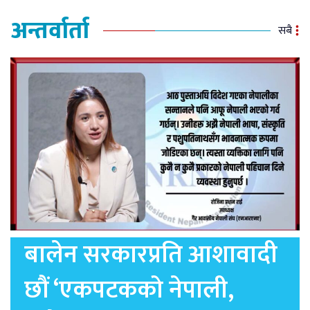
अन्तर्वार्ता
सबै
बालेन सरकारप्रति आशावादी
छौं ‘एकपटकको नेपाली,