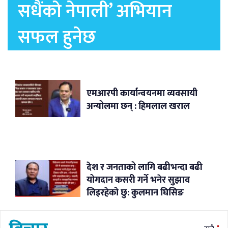
सधैंको नेपाली’ अभियान
सफल हुनेछ
एमआरपी कार्यान्वयनमा व्यवसायी
अन्योलमा छन् : हिमलाल खराल
देश र जनताको लागि बढीभन्दा बढी
योगदान कसरी गर्ने भनेर सुझाव
लिइरहेको छु: कुलमान घिसिङ