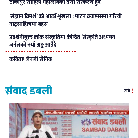
टीकापुर साहित्य महोत्सवको तेस्रो संस्करण हुदैँ
‘संज्ञान विमर्श’ को आठौँ शृंखला : पाटन क्याम्पसमा गरियो
नाट्साहित्यमा बहस
प्रदर्शनीयुक्त लोक संस्कृतिमा केन्द्रित ‘संस्कृति अध्ययन’
जर्नलको नयाँ अङ्क आउँदै
कविताः जेनजी सैनिक
संवाद डबली
सबै