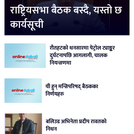
राष्ट्रियसभा बैठक बस्दै, यस्तो छ
कार्यसूची
रौतहटको धनसारमा पेट्रोल ट्याङ्कर
दुर्घटनापछि आगलागी, चालक
नियन्त्रणमा
यी हुन् मन्त्रिपरिषद् बैठकका
निर्णयहरु
बलिउड अभिनेता प्रदीप रावतको
निधन