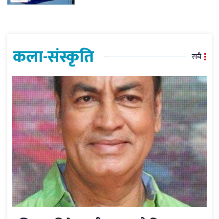
कला-संस्कृति
सबै