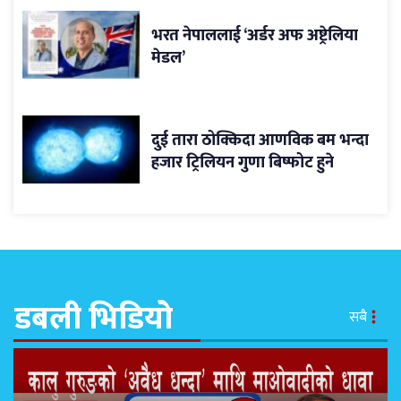
भरत नेपाललाई ‘अर्डर अफ अष्ट्रेलिया
मेडल’
दुई तारा ठोक्किदा आणविक बम भन्दा
हजार ट्रिलियन गुणा बिष्फोट हुने
डबली भिडियो
सबै