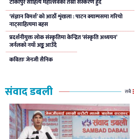
टीकापुर साहित्य महोत्सवको तेस्रो संस्करण हुदैँ
‘संज्ञान विमर्श’ को आठौँ शृंखला : पाटन क्याम्पसमा गरियो
नाट्साहित्यमा बहस
प्रदर्शनीयुक्त लोक संस्कृतिमा केन्द्रित ‘संस्कृति अध्ययन’
जर्नलको नयाँ अङ्क आउँदै
कविताः जेनजी सैनिक
संवाद डबली
सबै