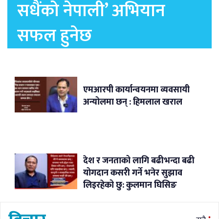
सधैंको नेपाली’ अभियान
सफल हुनेछ
एमआरपी कार्यान्वयनमा व्यवसायी
अन्योलमा छन् : हिमलाल खराल
देश र जनताको लागि बढीभन्दा बढी
योगदान कसरी गर्ने भनेर सुझाव
लिइरहेको छु: कुलमान घिसिङ