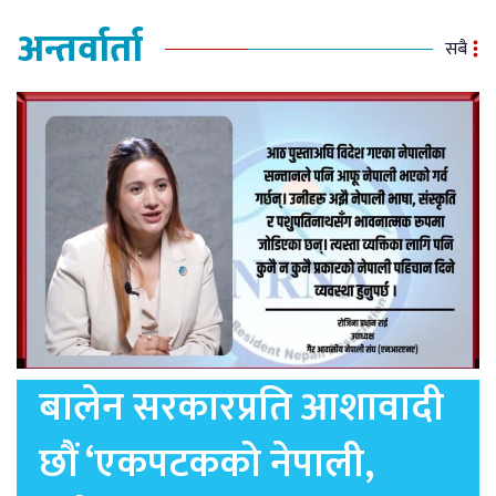
अन्तर्वार्ता
सबै
बालेन सरकारप्रति आशावादी
छौं ‘एकपटकको नेपाली,