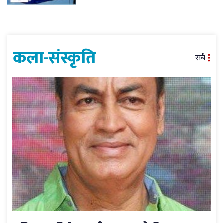
कला-संस्कृति
सबै