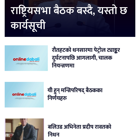
राष्ट्रियसभा बैठक बस्दै, यस्तो छ
कार्यसूची
रौतहटको धनसारमा पेट्रोल ट्याङ्कर
दुर्घटनापछि आगलागी, चालक
नियन्त्रणमा
यी हुन् मन्त्रिपरिषद् बैठकका
निर्णयहरु
बलिउड अभिनेता प्रदीप रावतको
निधन