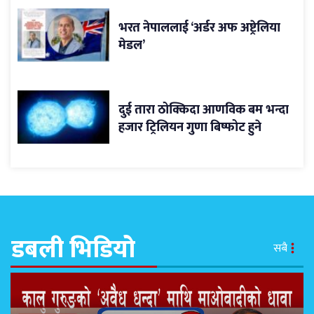
भरत नेपाललाई ‘अर्डर अफ अष्ट्रेलिया
मेडल’
दुई तारा ठोक्किदा आणविक बम भन्दा
हजार ट्रिलियन गुणा बिष्फोट हुने
डबली भिडियो
सबै