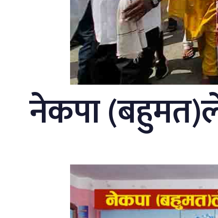
नेकपा (बहुमत)ले