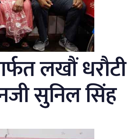
र्फत लखौं धरौटी
जेनजी सुनिल सिंह