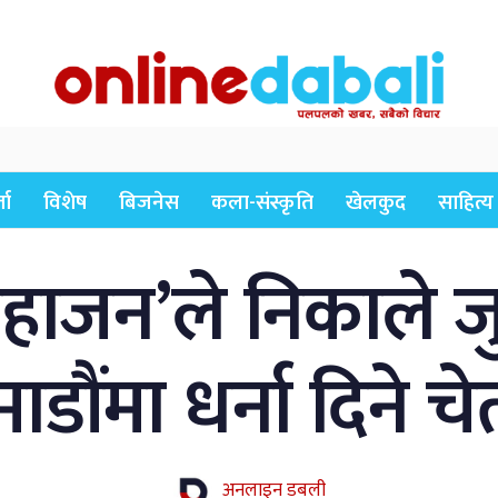
ता
विशेष
बिजनेस
कला-संस्कृति
खेलकुद
साहित्य
महाजन’ले निकाले ज
डौंमा धर्ना दिने च
अनलाइन डबली