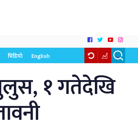
भिडियो
English
ुलुस, १ गतेदेखि
ेतावनी