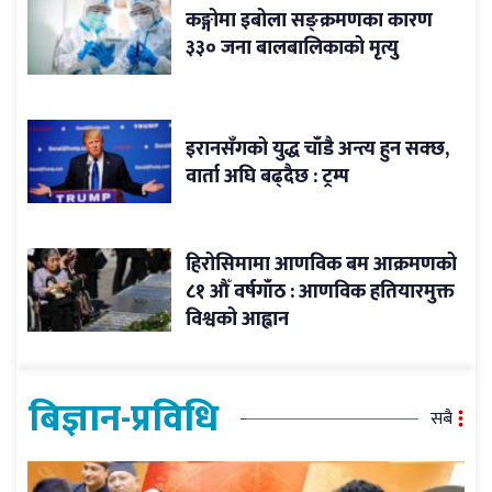
कङ्गोमा इबोला सङ्क्रमणका कारण
३३० जना बालबालिकाको मृत्यु
इरानसँगको युद्ध चाँडै अन्त्य हुन सक्छ,
वार्ता अघि बढ्दैछ : ट्रम्प
हिरोसिमामा आणविक बम आक्रमणको
८१ औँ वर्षगाँठ : आणविक हतियारमुक्त
विश्वको आह्वान
बिज्ञान-प्रविधि
सबै