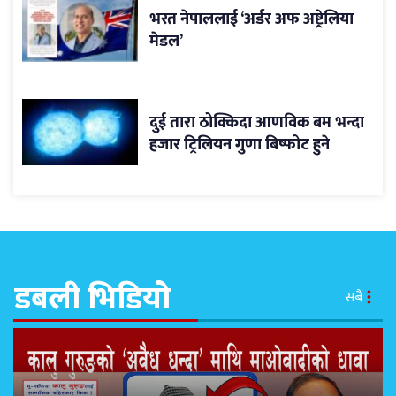
भरत नेपाललाई ‘अर्डर अफ अष्ट्रेलिया
मेडल’
दुई तारा ठोक्किदा आणविक बम भन्दा
हजार ट्रिलियन गुणा बिष्फोट हुने
डबली भिडियो
सबै