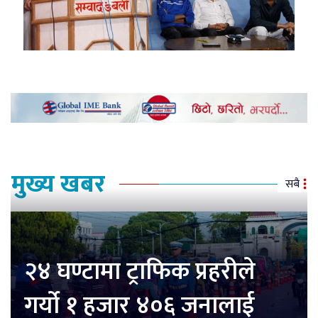
मुख्य खबर
सबै
२४ घण्टामा ट्राफिक प्रहरीले
गर्यो १ हजार ४०६ जनालाई