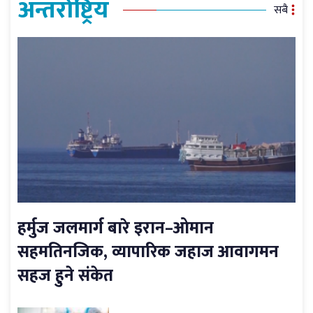
अन्तर्राष्ट्रिय
सबै
हर्मुज जलमार्ग बारे इरान–ओमान
सहमतिनजिक, व्यापारिक जहाज आवागमन
सहज हुने संकेत