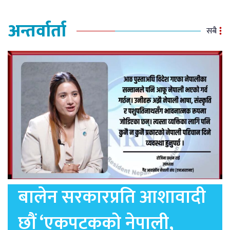
अन्तर्वार्ता
सबै
बालेन सरकारप्रति आशावादी
छौं ‘एकपटकको नेपाली,