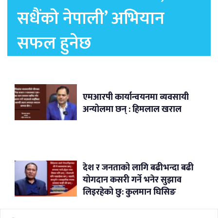
सधैंको नेपाली’ अभियान
सफल हुनेछ
एमआरपी कार्यान्वयनमा व्यवसायी
अन्योलमा छन् : हिमलाल खराल
देश र जनताको लागि बढीभन्दा बढी
योगदान कसरी गर्ने भनेर सुझाव
लिइरहेको छु: कुलमान घिसिङ