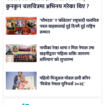
कुनकुन चलचित्रमा अभिनय गरेका थिए ?
‘भीमदत्त ’ र ‘काँडेतार’ राष्ट्रवादी चलचित्रः
नवल खड्कालाई दुई दिनमै दुई राष्ट्रिय
सम्मान
नायीका रेखा थापा र मिस नेपाल उषा
खड्गीद्वारा ‘महिला शक्ति जागरण
अभियान’ को शुभारम्भ
पहिलो भिजुअल मोडल डली बनिन
‘मिसेस नेपाल युनिभर्स २०२६’