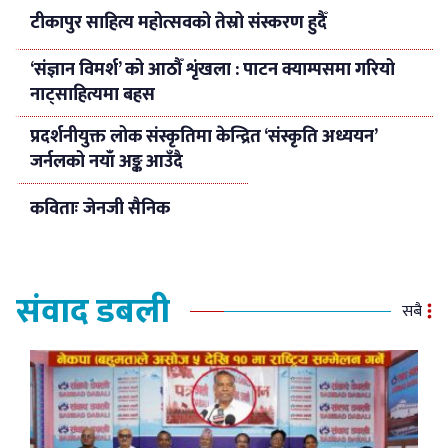
टीकापुर साहित्य महोत्सवको तेस्रो संस्करण हुदैँ
‘संज्ञान विमर्श’ को आठौँ शृंखला : पाटन क्याम्पसमा गरियो
नाट्साहित्यमा बहस
प्रदर्शनीयुक्त लोक संस्कृतिमा केन्द्रित ‘संस्कृति अध्ययन’
जर्नलको नयाँ अङ्क आउँदै
कविताः जेनजी सैनिक
संवाद डबली
सबै