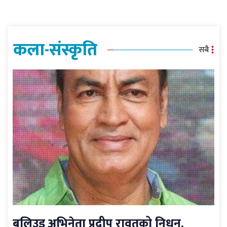
कला-संस्कृति
सबै
बलिउड अभिनेता प्रदीप रावतको निधन,