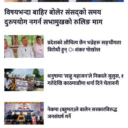
विषयभन्दा बाहिर बोलेर संसद्को समय
दुरुपयोग नगर्न सभामुखको रुलिङ माग
प्रदेशको औचित्य छैन भन्नेहरू सङ्घीयता
विरोधी हुन् ः शंकर पोखरेल
धनुषामा ‘साहु महाजन’ले निकाले जुलुस, १
गतेदेखि काठमाडौंमा धर्ना दिने चेतावनी
नेकपा (बहुमत)ले बालेन सरकारविरुद्ध
जनसंघर्ष गर्ने