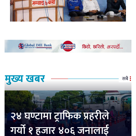
मुख्य खबर
सबै
२४ घण्टामा ट्राफिक प्रहरीले
गर्यो १ हजार ४०६ जनालाई