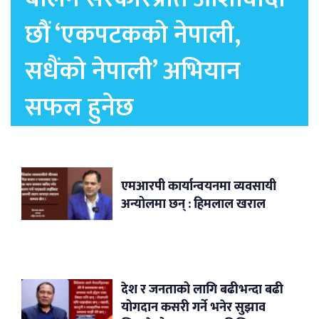
छौं ‘एकपटकको नेपाली,
सधैंको नेपाली’ अभियान
सफल हुनेछ
एमआरपी कार्यान्वयनमा व्यवसायी
अन्योलमा छन् : हिमलाल खराल
देश र जनताको लागि बढीभन्दा बढी
योगदान कसरी गर्ने भनेर सुझाव