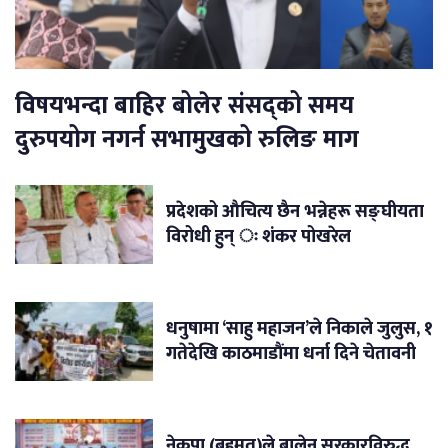
विषयभन्दा बाहिर बोलेर संसद्को समय
दुरुपयोग नगर्न सभामुखको रुलिङ माग
प्रदेशको औचित्य छैन भन्नेहरू सङ्घीयता
विरोधी हुन् ः शंकर पोखरेल
धनुषामा ‘साहु महाजन’ले निकाले जुलुस, १
गतेदेखि काठमाडौंमा धर्ना दिने चेतावनी
नेकपा (बहुमत)ले बालेन सरकारविरुद्ध