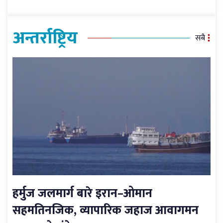
अन्तर्राष्ट्रिय
सबै
हर्मुज जलमार्ग बारे इरान–ओमान
सहमतिनजिक, व्यापारिक जहाज आवागमन