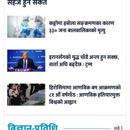
सहज हुने संकेत
कङ्गोमा इबोला सङ्क्रमणका कारण
३३० जना बालबालिकाको मृत्यु
इरानसँगको युद्ध चाँडै अन्त्य हुन सक्छ,
वार्ता अघि बढ्दैछ : ट्रम्प
हिरोसिमामा आणविक बम आक्रमणको
८१ औँ वर्षगाँठ : आणविक हतियारमुक्त
विश्वको आह्वान
बिज्ञान-प्रविधि
सबै