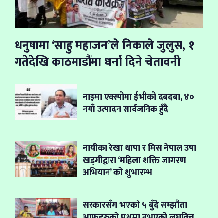
धनुषामा ‘साहु महाजन’ले निकाले जुलुस, १
गतेदेखि काठमाडौंमा धर्ना दिने चेतावनी
नाइमा एक्स्पोमा ईभीको दबदबा, ४०
नयाँ उत्पादन सार्वजनिक हुँदै
नायीका रेखा थापा र मिस नेपाल उषा
खड्गीद्वारा ‘महिला शक्ति जागरण
अभियान’ को शुभारम्भ
सरकारसँग भएको ५ बुँदे सम्झौता
आफूहरुको पक्षमा नभएको लघुवित्त