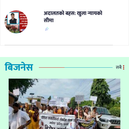
अदालतको बहस: खुला न्यायको
सीमा
बिजनेस
सबै