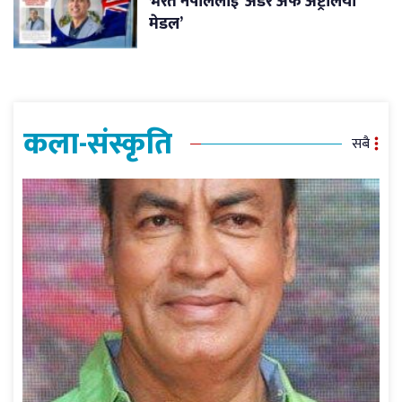
भरत नेपाललाई ‘अर्डर अफ अष्ट्रेलिया
मेडल’
कला-संस्कृति
सबै