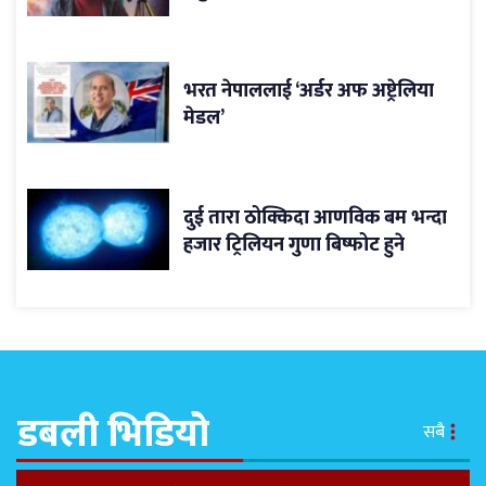
भरत नेपाललाई ‘अर्डर अफ अष्ट्रेलिया
मेडल’
दुई तारा ठोक्किदा आणविक बम भन्दा
हजार ट्रिलियन गुणा बिष्फोट हुने
डबली भिडियो
सबै