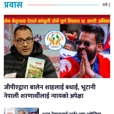
प्रवास
सबै
जीपीएद्वारा बालेन शाहलाई बधाई, भूटानी
नेपाली शरणार्थीलाई न्यायको अपेक्षा