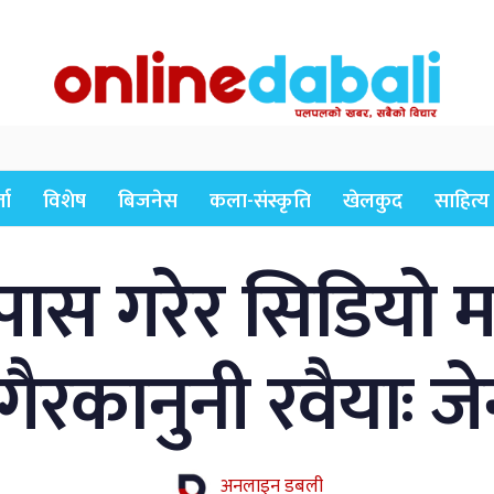
ता
विशेष
बिजनेस
कला-संस्कृति
खेलकुद
साहित्य
स गरेर सिडियो मा
गैरकानुनी रवैयाः 
अनलाइन डबली