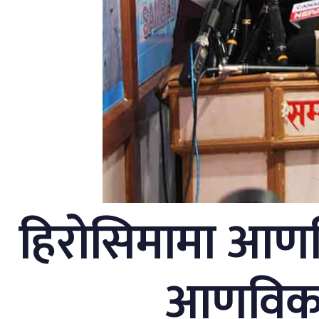
हिरोसिमामा आणव
आणविक ह