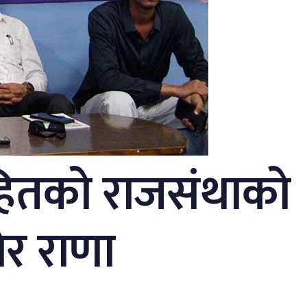
ितको राजसंथाको
ेर राणा