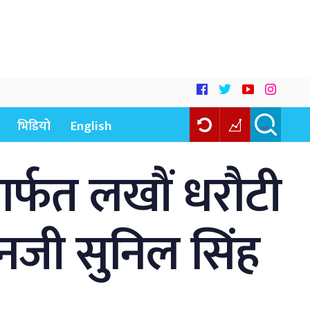
भिडियो
English
र्फत लखौं धरौटी
जेनजी सुनिल सिंह