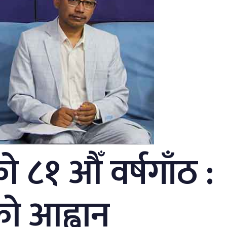
१ औँ वर्षगाँठ :
ो आह्वान