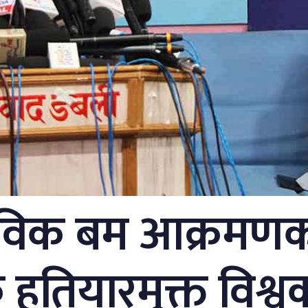
िक बम आक्रमणको ८
तियारमुक्त विश्वक