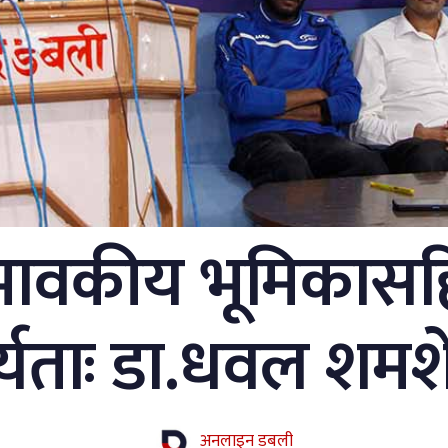
भावकीय भूमिकासह
्यताः डा.धवल शमश
अनलाइन डबली