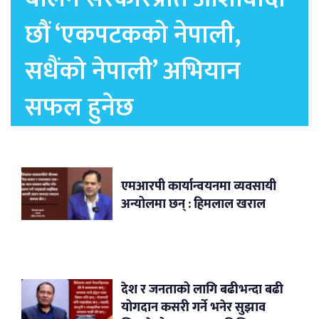
छौं ‘एकपटकको नेपाली,
सधैंको नेपाली’ अभियान
सफल हुनेछ
एमआरपी कार्यान्वयनमा व्यवसायी
अन्योलमा छन् : हिमलाल खराल
देश र जनताको लागि बढीभन्दा बढी
योगदान कसरी गर्ने भनेर सुझाव