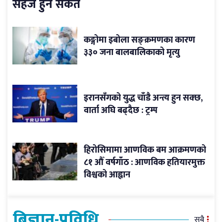
सहज हुने संकेत
कङ्गोमा इबोला सङ्क्रमणका कारण
३३० जना बालबालिकाको मृत्यु
इरानसँगको युद्ध चाँडै अन्त्य हुन सक्छ,
वार्ता अघि बढ्दैछ : ट्रम्प
हिरोसिमामा आणविक बम आक्रमणको
८१ औँ वर्षगाँठ : आणविक हतियारमुक्त
विश्वको आह्वान
बिज्ञान-प्रविधि
सबै