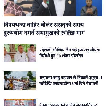
विषयभन्दा बाहिर बोलेर संसद्को समय
दुरुपयोग नगर्न सभामुखको रुलिङ माग
प्रदेशको औचित्य छैन भन्नेहरू सङ्घीयता
विरोधी हुन् ः शंकर पोखरेल
धनुषामा ‘साहु महाजन’ले निकाले जुलुस, १
गतेदेखि काठमाडौंमा धर्ना दिने चेतावनी
नेकपा (बहुमत)ले बालेन सरकारविरुद्ध