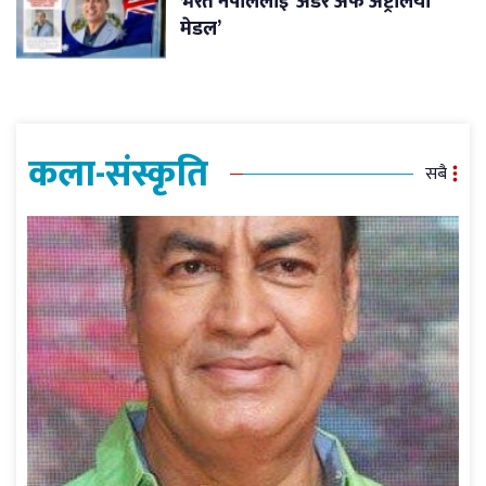
भरत नेपाललाई ‘अर्डर अफ अष्ट्रेलिया
मेडल’
कला-संस्कृति
सबै