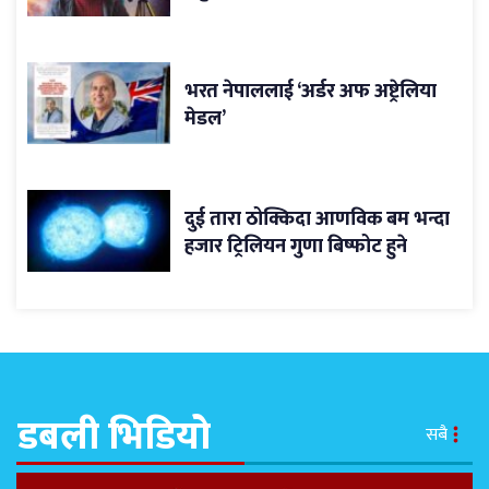
भरत नेपाललाई ‘अर्डर अफ अष्ट्रेलिया
मेडल’
दुई तारा ठोक्किदा आणविक बम भन्दा
हजार ट्रिलियन गुणा बिष्फोट हुने
डबली भिडियो
सबै