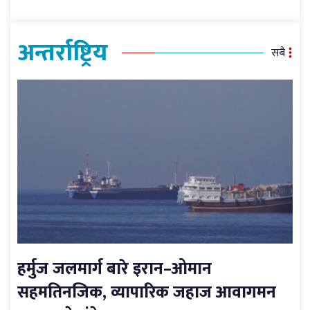
अन्तर्राष्ट्रिय
सबै
हर्मुज जलमार्ग बारे इरान–ओमान
सहमतिनजिक, व्यापारिक जहाज आवागमन