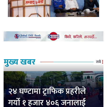
मुख्य खबर
सबै
२४ घण्टामा ट्राफिक प्रहरीले
गर्यो १ हजार ४०६ जनालाई