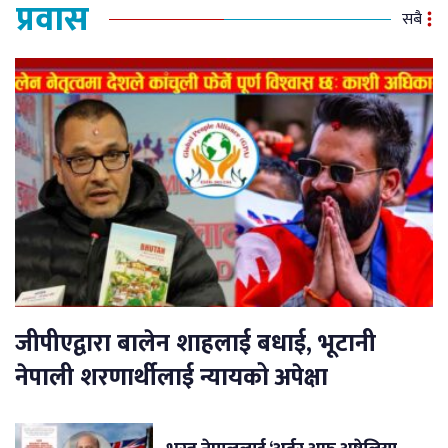
प्रवास
सबै
जीपीएद्वारा बालेन शाहलाई बधाई, भूटानी
नेपाली शरणार्थीलाई न्यायको अपेक्षा