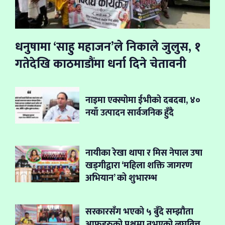
धनुषामा ‘साहु महाजन’ले निकाले जुलुस, १
गतेदेखि काठमाडौंमा धर्ना दिने चेतावनी
नाइमा एक्स्पोमा ईभीको दबदबा, ४०
नयाँ उत्पादन सार्वजनिक हुँदै
नायीका रेखा थापा र मिस नेपाल उषा
खड्गीद्वारा ‘महिला शक्ति जागरण
अभियान’ को शुभारम्भ
सरकारसँग भएको ५ बुँदे सम्झौता
आफूहरुको पक्षमा नभएको लघुवित्त