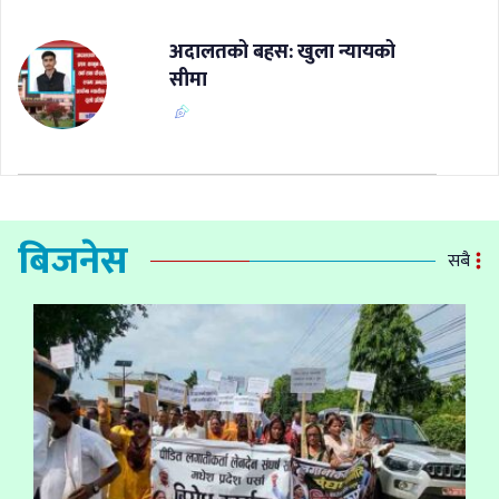
अदालतको बहस: खुला न्यायको
सीमा
बिजनेस
सबै