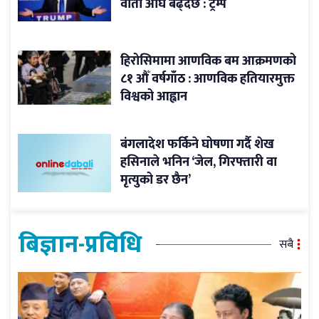
वार्ता अघि बढ्दैछ : ट्रम्प
हिरोसिमामा आणविक बम आक्रमणको
८१ औँ वर्षगाँठ : आणविक हतियारमुक्त
विश्वको आह्वान
बंगलादेश फर्किने घोषणा गर्दै शेख
हसिनाले भनिन ‘जेल, गिरफ्तारी वा
मृत्युको डर छैन’
बिज्ञान-प्रविधि
सबै