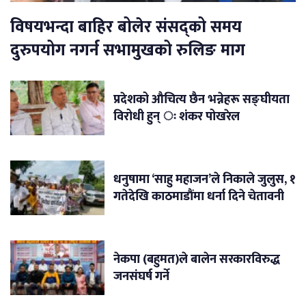
विषयभन्दा बाहिर बोलेर संसद्को समय
दुरुपयोग नगर्न सभामुखको रुलिङ माग
प्रदेशको औचित्य छैन भन्नेहरू सङ्घीयता
विरोधी हुन् ः शंकर पोखरेल
धनुषामा ‘साहु महाजन’ले निकाले जुलुस, १
गतेदेखि काठमाडौंमा धर्ना दिने चेतावनी
नेकपा (बहुमत)ले बालेन सरकारविरुद्ध
जनसंघर्ष गर्ने