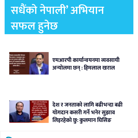
सधैंको नेपाली’ अभियान
सफल हुनेछ
एमआरपी कार्यान्वयनमा व्यवसायी
अन्योलमा छन् : हिमलाल खराल
देश र जनताको लागि बढीभन्दा बढी
योगदान कसरी गर्ने भनेर सुझाव
लिइरहेको छु: कुलमान घिसिङ