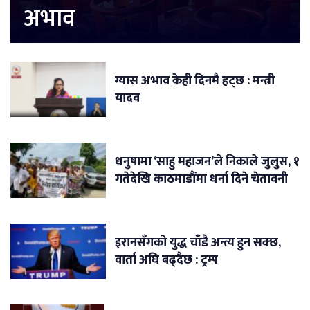
अभाव
ग्यास अभाव केही दिनमै हट्छ : मन्त्री
यादव
धनुषामा ‘साहु महाजन’ले निकाले जुलुस, १
गतेदेखि काठमाडौंमा धर्ना दिने चेतावनी
इरानसँगको युद्ध चाँडै अन्त्य हुन सक्छ,
वार्ता अघि बढ्दैछ : ट्रम्प