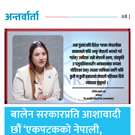
अन्तर्वार्ता
सबै
बालेन सरकारप्रति आशावादी
छौं ‘एकपटकको नेपाली,