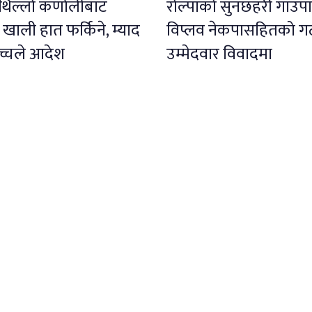
थिल्लो कर्णालीबाट
रोल्पाको सुनछहरी गाउँ
ाली हात फर्किने, म्याद
विप्लव नेकपासहितको ग
वोच्चले आदेश
उम्मेदवार विवादमा