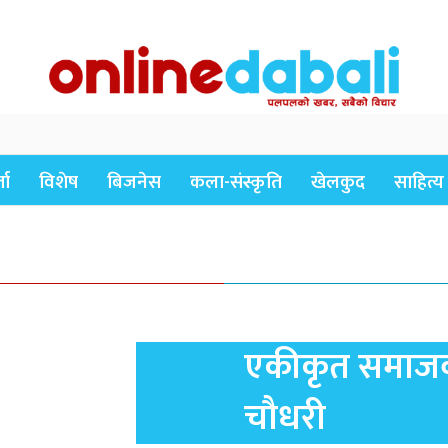
ता
विशेष
बिजनेस
कला-संस्कृति
खेलकुद
साहित्य
एकीकृत समाजव
चौधरी