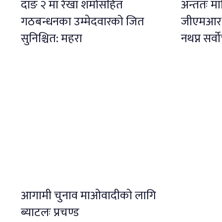
दाङ २ मा रेखा शर्मासहित
अन्ततः मा
गठबन्धनका उम्मेदवारको जित
जीएमआर ख
सुनिश्चित: महरा
नथप्न सर्
आगामी चुनाव माओवादीको लागि
ब्याटलः प्रचण्ड