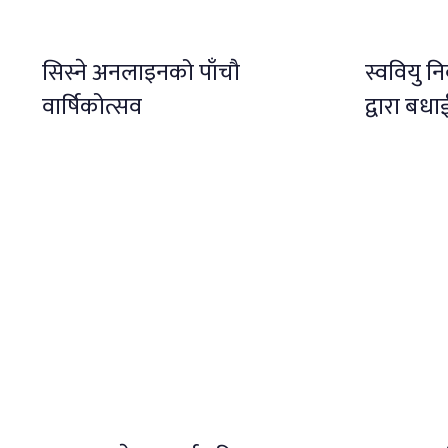
सिस्ने अनलाइनको पाँचौ
स्ववियु न
वार्षिकोत्सव
द्वारा बध