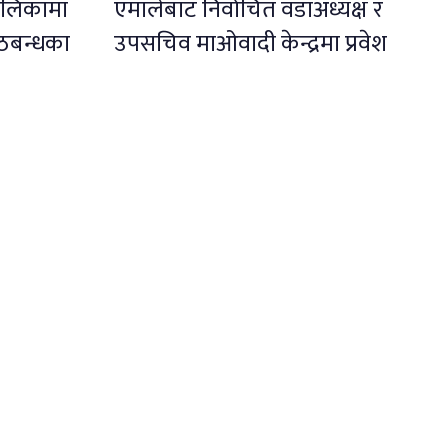
पालिकामा
एमालेबाट निर्वाचित वडाअध्यक्ष र
ठबन्धका
उपसचिव माओवादी केन्द्रमा प्रवेश