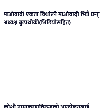
माओवादी एकता विथोल्ने माओवादी भित्रै छन्ः
अध्यक्ष बुढाथोकी(भिडियोसहित)
कोशी नामाकरणविरुद्धको आन्दोलनलाई