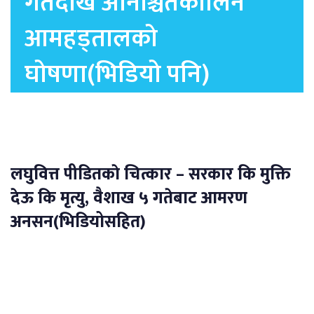
गतेदेखि अनिश्चितकालिन
आमहड्तालको
घोषणा(भिडियो पनि)
लघुवित्त पीडितकाे चित्कार – सरकार कि मुक्ति
देऊ कि मृत्यु, वैशाख ५ गतेबाट आमरण
अनसन(भिडियोसहित)