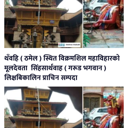
थँवहि ( ठमेल ) स्थित विक्रमशिल महाविहारको
मूलदेवता सिंहसार्थवाह ( गरूड भगवान )
लिक्षबिकालिन प्राचिन सम्पदा