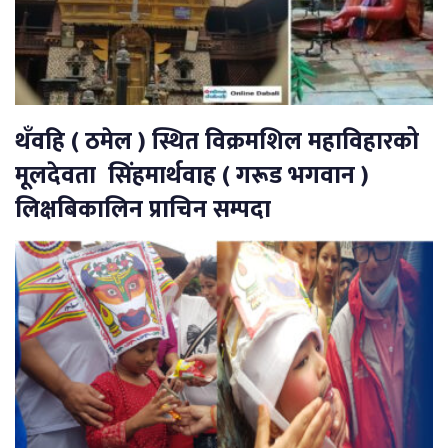
थँवहि ( ठमेल ) स्थित विक्रमशिल महाविहारको
मूलदेवता सिंहमार्थवाह ( गरूड भगवान )
लिक्षबिकालिन प्राचिन सम्पदा