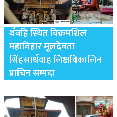
थँवहि स्थित विक्रमशिल
महाविहार मूलदेवता
सिंहसार्थवाह लिक्षविकालिन
प्राचिन सम्पदा