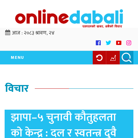
आज :
२०८३ श्रावण, २४
MENU
विचार
झापा–५ चुनावी कौतुहलता
को केन्द्र : दल र स्वतन्त्र दुवै