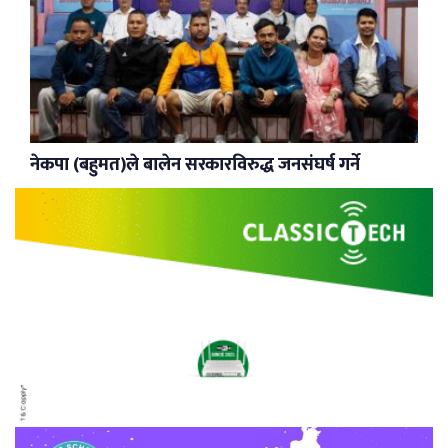
नेकपा (बहुमत)ले बालेन सरकारविरुद्ध जनसंघर्ष गर्ने