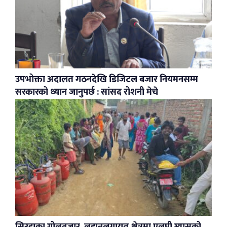
उपभोक्ता अदालत गठनदेखि डिजिटल बजार नियमनसम्म
सरकारको ध्यान जानुपर्छ : सांसद रोशनी मेचे