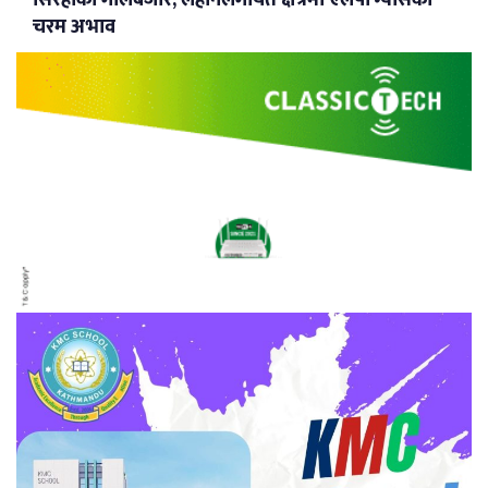
सिरहाका गोलबजार, लहानलगायत क्षेत्रमा एलपी ग्यासको
चरम अभाव