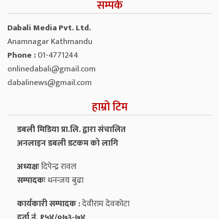
सम्पर्क
Dabali Media Pvt. Ltd.
Anamnagar Kathmandu
Phone :
01-4771244
onlinedabali@gmail.com
dabalinews@gmail.com
हाम्रो टिम
डबली मिडिया प्रा.लि. द्वारा संचालित
अनलाइन डबली डटकम को लागि
अध्यक्षः
दिपेन्द्र रावल
सम्पादकः
धनन्‍जय बुढा
कार्यकारी सम्पादक :
देवीराम देवकोटा
दर्ता नं. १५४/०७३-७४