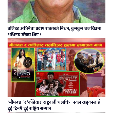
बलिउड अभिनेता प्रदीप रावतको निधन, कुनकुन चलचित्रमा
अभिनय गरेका थिए ?
‘भीमदत्त ’ र ‘काँडेतार’ राष्ट्रवादी चलचित्रः नवल खड्कालाई
दुई दिनमै दुई राष्ट्रिय सम्मान