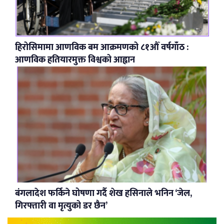
हिरोसिमामा आणविक बम आक्रमणको ८१औँ वर्षगाँठ :
आणविक हतियारमुक्त विश्वको आह्वान
बंगलादेश फर्किने घोषणा गर्दै शेख हसिनाले भनिन ‘जेल,
गिरफ्तारी वा मृत्युको डर छैन’