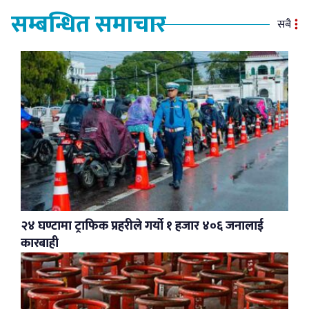
सम्बन्धित समाचार
सबै
२४ घण्टामा ट्राफिक प्रहरीले गर्यो १ हजार ४०६ जनालाई
कारबाही