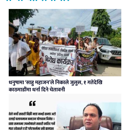
धनुषामा ‘साहु महाजन’ले निकाले जुलुस, १ गतेदेखि
काठमाडौंमा धर्ना दिने चेतावनी