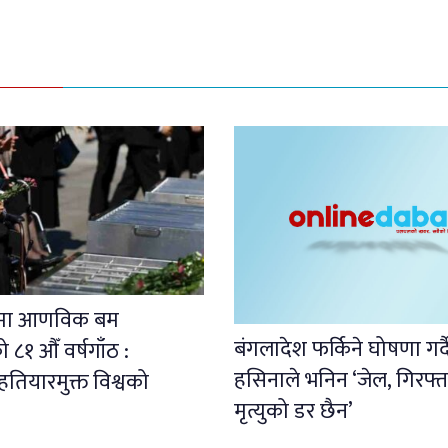
ामा आणविक बम
बंगलादेश फर्किने घोषणा गर्
८१ औँ वर्षगाँठ :
हसिनाले भनिन ‘जेल, गिरफ्त
ियारमुक्त विश्वको
मृत्युको डर छैन’