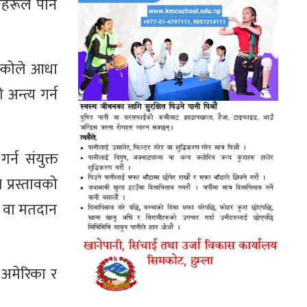
ाहरूले पनि
मस्कोले आधा
न्त्य गर्न
्न संयुक्त
े प्रस्तावको
े वा मतदान
ै अमेरिका र