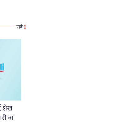
सबै
दै शेख
ारी वा