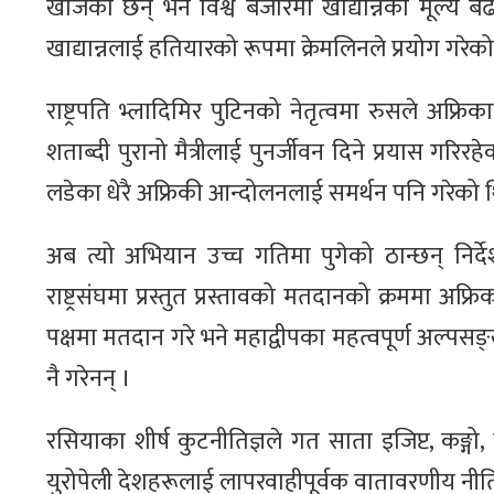
खोजेका छन् भने विश्व बजारमा खाद्यान्नको मूल्य ब
खाद्यान्नलाई हतियारको रूपमा क्रेमलिनले प्रयोग गर
राष्ट्रपति भ्लादिमिर पुटिनको नेतृत्वमा रुसले अफ्रि
शताब्दी पुरानो मैत्रीलाई पुनर्जीवन दिने प्रयास ग
लडेका धेरै अफ्रिकी आन्दोलनलाई समर्थन पनि गरेको 
अब त्यो अभियान उच्च गतिमा पुगेको ठान्छन् निर्दे
राष्ट्रसंघमा प्रस्तुत प्रस्तावको मतदानको क्रममा अफ्रि
पक्षमा मतदान गरे भने महाद्वीपका महत्वपूर्ण अल्प
नै गरेनन् ।
रसियाका शीर्ष कुटनीतिज्ञले गत साता इजिप्ट, कङ्गो,
युरोपेली देशहरूलाई लापरवाहीपूर्वक वातावरणीय नी