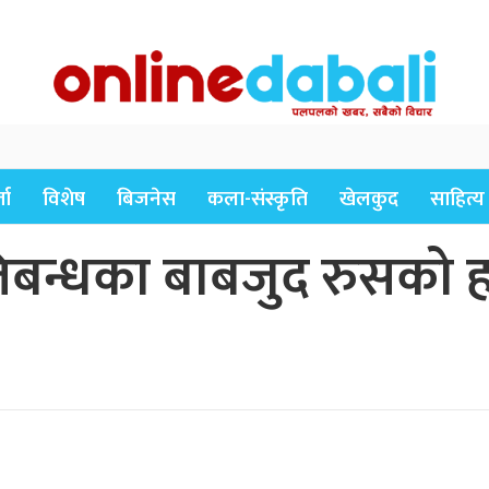
ता
विशेष
बिजनेस
कला-संस्कृति
खेलकुद
साहित्य
तिबन्धका बाबजुद रुसको हा