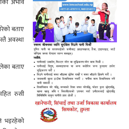
ालीको अभाव
गरेको बताए
यस्तै अवस्था
ालेका बताए
ीसहित रुसी
षति भइरहेको