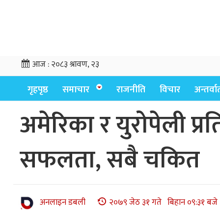
आज :
२०८३ श्रावण, २३
गृहपृष्ठ
समाचार
राजनीति
विचार
अन्तर्वार्
अमेरिका र युरोपेली प्र
सफलता, सबै चकित
अनलाइन डबली
२०७९ जेठ ३१ गते बिहान ०९:३१ बजे