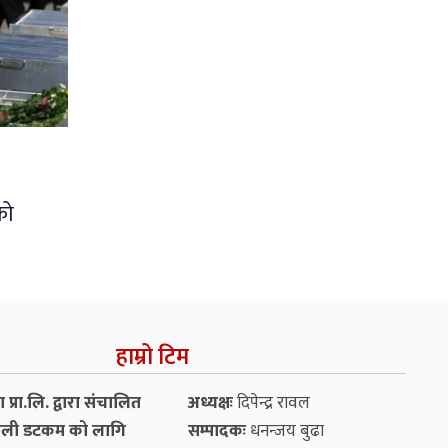
को
हाम्रो टिम
प्रा.लि. द्वारा संचालित
अध्यक्षः
दिपेन्द्र रावल
ली डटकम को लागि
सम्पादकः
धनन्‍जय बुढा