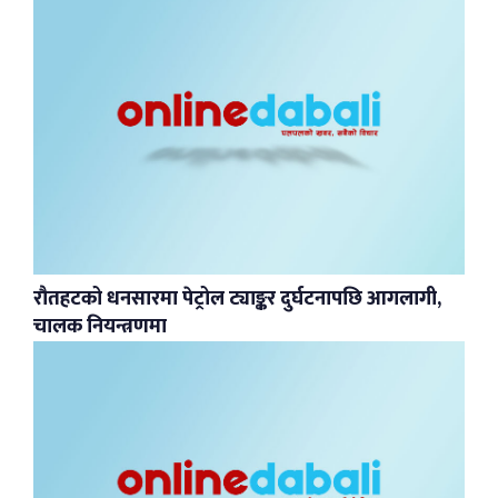
रौतहटको धनसारमा पेट्रोल ट्याङ्कर दुर्घटनापछि आगलागी,
चालक नियन्त्रणमा