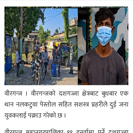
वीरगन्ज । वीरगन्जको दशगज्जा क्षेत्रबाट बुधबार एक
थान नलकटुवा पेस्तोल सहित सशस्त्र प्रहरीले दुई जना
युवकलाई पक्राउ गरेको छ ।
वीरगन्ज महानगरपालिका–१९ इनर्वामा पर्ने दशगज्जा