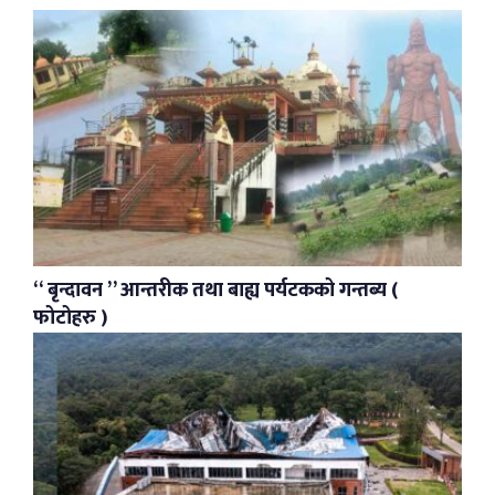
“ बृन्दावन ” आन्तरीक तथा बाह्य पर्यटकको गन्तब्य (
फोटोहरु )