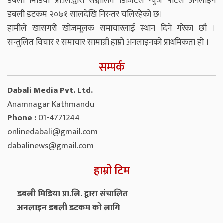
डबली मिडिया प्रा.लि.द्वारा सञ्चालित डिजिटल न्युज पोर्टल अनलाइन
डबली डटकम २०७१ सालदेखि निरन्तर चलिरहेको छ।
हामीले खासगरी खोजमूलक समाचारलाई स्थान दिने गरेका छौं ।
सन्तुलित विचार र समाचार सामाग्री हाम्रो अनलाइनको प्राथमिकता हो ।
सम्पर्क
Dabali Media Pvt. Ltd.
Anamnagar Kathmandu
Phone :
01-4771244
onlinedabali@gmail.com
dabalinews@gmail.com
हाम्रो टिम
डबली मिडिया प्रा.लि. द्वारा संचालित
अनलाइन डबली डटकम को लागि