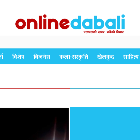
ता
विशेष
बिजनेस
कला-संस्कृति
खेलकुद
साहित्य