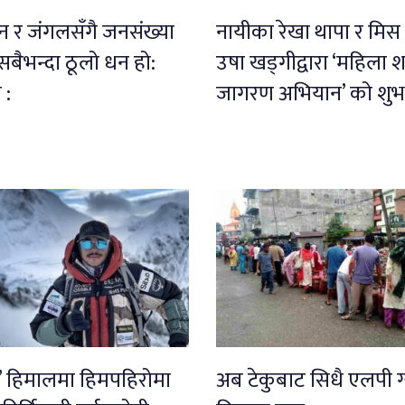
 र जंगलसँगै जनसंख्या
नायीका रेखा थापा र मिस
बैभन्दा ठूलो धन हो:
उषा खड्गीद्वारा ‘महिला श
 :
जागरण अभियान’ को शुभा
क’ हिमालमा हिमपहिरोमा
अब टेकुबाट सिधै एलपी ग