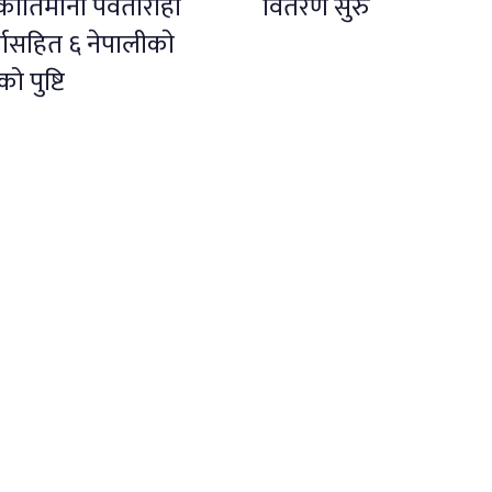
 कीर्तिमानी पर्वतारोही
वितरण सुरु
्जासहित ६ नेपालीकाे
 पुष्टि