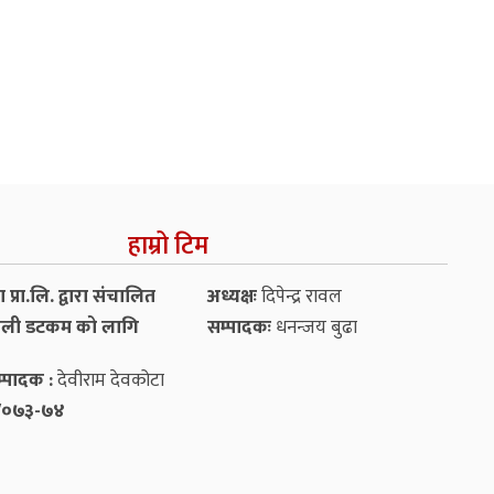
हाम्रो टिम
प्रा.लि. द्वारा संचालित
अध्यक्षः
दिपेन्द्र रावल
ली डटकम को लागि
सम्पादकः
धनन्‍जय बुढा
्पादक :
देवीराम देवकोटा
५४/०७३-७४