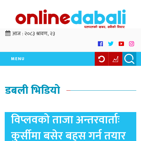
आज :
२०८३ श्रावण, २३
MENU
डबली भिडियो
विप्लवको ताजा अन्तरवार्ताः
कुर्सीमा बसेर बहस गर्न तयार