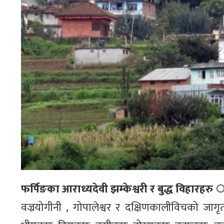
फर्पिङका आराध्यदेवी झम्केश्वरी र बुद्ध विहारहरु
वज्रयोगीनी , गोपालेश्वर र दक्षिणकालीविचको जागृ