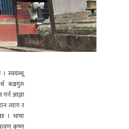
 । स्वयम्भू
 बज्रगुरु
 गर्न आज्ञा
ान त्याग र
न्छ । भाषा
्रावण कृष्ण