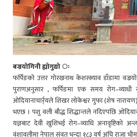
बज्रयोगिनी ह्योगुद्यो ः
फर्पिङको उत्तर गोरखनाथ केशरक्याव डाँडामा वज्रयोग
पुराणअनुसार , फर्पिङमा एक समय रोग–व्याधी र
ओदियानाचार्र्यले शिखर लोकेश्वर गुफा (शेष नारायण) म
भएछ । पशु वली बौद्ध शिद्धान्तले नदिएपछि ओदियाना
यज्ञबाट देवी खुशिभई रोग–व्याधि अनावृष्टिको अन
वंशावलीमा नेपाल संवत भन्दा १८३ वर्ष अघि राजा भीमा