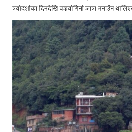
त्रयोदशीका दिनदेखि वज्रयोगिनी जात्रा मनाउँन थालिए