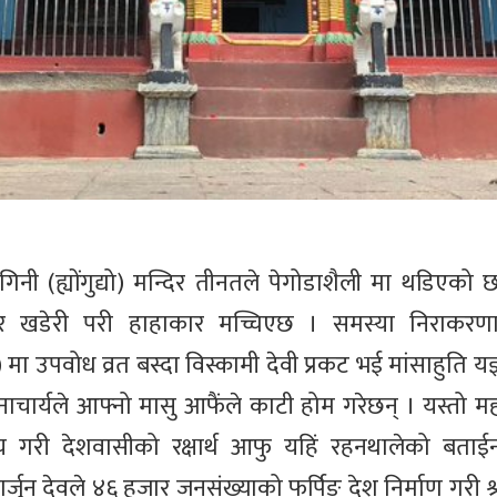
िनी (ह्योंगुद्यो) मन्दिर तीनतले पेगोडाशैली मा थडिएको छ
 खडेरी परी हाहाकार मच्चिएछ । समस्या निराकरणार्थ
ा उपवोध व्रत बस्दा विस्कामी देवी प्रकट भई मांसाहुति यज्ञ
चार्यले आफ्नो मासु आफैंले काटी होम गरेछन् । यस्तो मह
्त्य गरी देशवासीको रक्षार्थ आफु यहिं रहनथालेको बताई
र्जुन देवले ४६ हजार जनसंख्याको फर्पिङ देश निर्माण गरी श