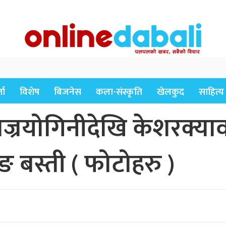
ता
विशेष
बिजनेस
कला-संस्कृति
खेलकुद
साहित्य
बज्रयोगिनीदेखि केशरक्या
 बस्ती ( फोटोहरु )