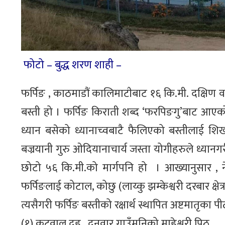
फोटो – बुद्ध शरण शाही –
फर्पिङ , काठमाडौं कालिमाटीबाट १६ कि.मी. दक्षिण
बस्ती हो । फर्पिङ किराती शब्द ‘फरपिङगु’बाट आएको 
ध्यान बसेको ध्यानाच्वबाटै फैलिएको बस्तीलाई शिखर
बज्रयानी गुरु ओदियानाचार्य जस्ता योगीहरुले ध्यानगरी स
छोटो ५६ कि.मी.को मार्गपनि हो । आख्यानुसार , ने
फर्पिङलाई कोटाल, कोछु (लाय्कु झम्केश्वरी दरबार क्षेत्र
त्यसैगरी फर्पिङ बस्तीको रक्षार्थ स्थापित अष्टमातृका 
(१) कटुवाल दह , दनुवार गाउँमुनिको माहेश्वरी पिठ