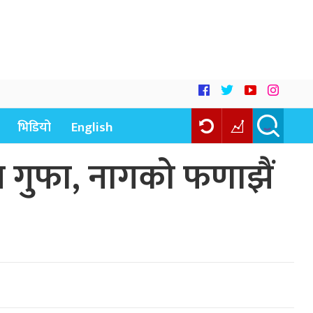
भिडियो
English
व गुफा, नागको फणाझैं