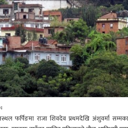
 ः
तस्थल फर्पिङमा राजा शिवदेव प्रथमदेखि अंशुवर्मा सम्मक