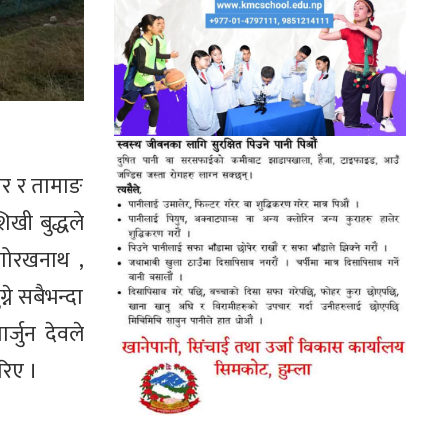
ार र तामाङ
खी बुद्धले
 गोरखनाथ ,
ने सबैभन्दा
्जुन देवले
गरिए ।