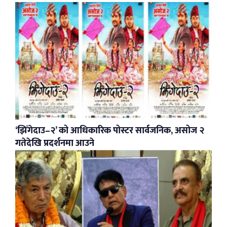
‘झिँगेदाउ–२’ को आधिकारिक पोस्टर सार्वजनिक, असोज २
गतेदेखि प्रदर्शनमा आउने