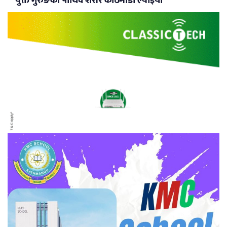
युक्त गुरुङको पार्थिव शरीर काठमाडौं ल्याइयो