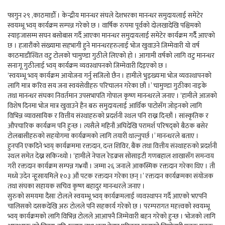
फागुन २९ ,काठमाडौँ । केन्द्रीय मानन्धर संघले देशभरका मानन्धर समुदायलाई समेटेर
स्वयम्भू भ्वय् कार्यक्रम सम्पन्न गरेको छ । वार्षिक रुपमा पूर्वको दोलखादेखि पश्चिमको
स्याङ्जासम्म सघन बसोबास गर्दै आएका मानन्धर समुदायलाई समेटेर कार्यक्रम गर्दैै आएको
छ । हजारौंको संख्यामा सहभागी हुने मानन्धरहरुलाई भोज खुवाउने जिम्मेवारी यो वर्ष
काठमाडौंस्थित वटु टोलको चामुण्डा गुठीले लिएको हो । आगामी वर्षको लागि वटु मानन्धर
सनाःगू गुठीलाई भ्वय् कार्यक्रम व्यवस्थापनको जिम्मेवारी दिइएको छ ।
‘स्वयम्भू भ्वय् कार्यक्रम आयोजना गर्नु सजिलो छैन । हामीले भुइख्यःमा भोज व्यवस्थापनको
लागि मात्र करिव सय जना स्वयंसेवीहरु परिचालन गरेका छौं ।’ चामुण्डा गुठीका नाइके
तथा मानन्धर संघका निवर्तमान उपसभापति गोपाल कृष्ण मानन्धरले जनाए । ‘हामीले आजको
विशेष दिनमा भोज मात्र खुवाउने हैन बरु समुदायलाई आर्थिक पाटोसँग जोड्नको लागि
विभिन्न व्यावसायिक र वित्तीय संस्थाहरुको प्रदर्शनी स्थल पनि राख्न दिन्छौं । सांस्कृतिक र
औपचारिक कार्यक्रम पनि हुन्छ । त्यसैले महिनौं अघिदेखि परामर्श परिषद्को बैठक बसेर
टोलबासीहरुको सहयोगमा कार्यक्रमको लागि तयारी थाल्नुपर्छ ।’ मानन्धरले बताए ।
हुनपनि एकदिने भ्वय् कार्यक्रममा रक्तदान, दन्त शिविर, बैंक तथा वित्तीय संस्थाहरुको प्रदर्शनी
स्थल समेत देख्न सकिन्थ्यो । ‘हामीले नेपाल रेडक्रस सोसाइटी गणबहाल शाखासँग समन्वय
गरी रक्तदान कार्यक्रम सम्पन्न ग¥यौं । जम्मा २६ जनाले आकस्मिक रक्तदान गरेका थिए । ती
मध्ये उदेन न्हूसायमिले १०३ औं पटक रक्तदान गरेका छन् ।’ रक्तदान कार्यक्रमका संयोजक
तथा संघका सहायक सचिव कृष्ण बहादुर मानन्धरले जनाए ।
सुरुको समयमा दैसाः टोलले स्वयम्भू भ्वय् कार्यक्रमलाई व्यवस्थापन गर्दै आएको भएपनि
चालिसको दसकदेखि अरु टोलले पनि सहकार्य गरेको छ । परम्परागत महत्त्वको स्वयम्भू
भ्वय् कार्यक्रमको लागि विभिन्न टोलले आआफ्नै जिम्मेवारी बहन गरेको हुन्छ । भोजको लागि