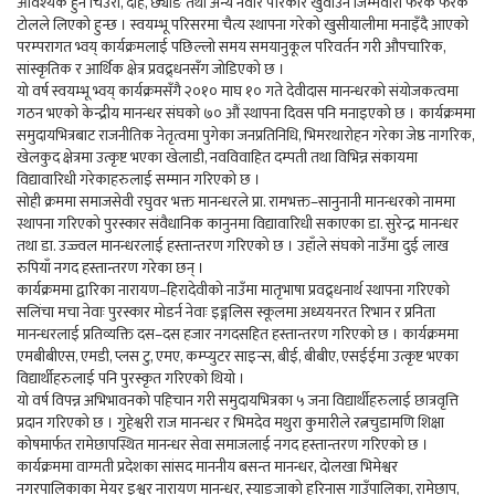
आवश्यक हुने चिउरा, दहि, छ्याङ तथा अन्य नेवार परिकार खुवाउने जिम्मेवारी फरक फरक
टोलले लिएको हुन्छ । स्वयम्भू परिसरमा चैत्य स्थापना गरेको खुसीयालीमा मनाइँदै आएको
परम्परागत भ्वय् कार्यक्रमलाई पछिल्लो समय समयानुकूल परिवर्तन गरी औपचारिक,
सांस्कृतिक र आर्थिक क्षेत्र प्रवद्र्धनसँग जोडिएको छ ।
यो वर्ष स्वयम्भू भ्वय् कार्यक्रमसँगै २०१० माघ १० गते देवीदास मानन्धरको संयोजकत्वमा
गठन भएको केन्द्रीय मानन्धर संघको ७० औं स्थापना दिवस पनि मनाइएको छ । कार्यक्रममा
समुदायभित्रबाट राजनीतिक नेतृत्वमा पुगेका जनप्रतिनिधि, भिमरथारोहन गरेका जेष्ठ नागरिक,
खेलकुद क्षेत्रमा उत्कृष्ट भएका खेलाडी, नवविवाहित दम्पती तथा विभिन्न संकायमा
विद्यावारिधी गरेकाहरुलाई सम्मान गरिएको छ ।
सोही क्रममा समाजसेवी रघुवर भक्त मानन्धरले प्रा. रामभक्त–सानुनानी मानन्धरको नाममा
स्थापना गरिएको पुरस्कार संवैधानिक कानुनमा विद्यावारिधी सकाएका डा. सुरेन्द्र मानन्धर
तथा डा. उज्ज्वल मानन्धरलाई हस्तान्तरण गरिएको छ । उहाँले संघको नाउँमा दुई लाख
रुपियाँ नगद हस्तान्तरण गरेका छन् ।
कार्यक्रममा द्वारिका नारायण–हिरादेवीको नाउँमा मातृभाषा प्रवद्र्धनार्थ स्थापना गरिएको
सलिंचा मचा नेवाः पुरस्कार मोडर्न नेवाः इङ्गलिस स्कूलमा अध्ययनरत रिभान र प्रनिता
मानन्धरलाई प्रतिव्यक्ति दस–दस हजार नगदसहित हस्तान्तरण गरिएको छ । कार्यक्रममा
एमबीबीएस, एमडी, प्लस टु, एमए, कम्प्युटर साइन्स, बीई, बीबीए, एसईईमा उत्कृष्ट भएका
विद्यार्थीहरुलाई पनि पुरस्कृत गरिएको थियो ।
यो वर्ष विपन्न अभिभावनको पहिचान गरी समुदायभित्रका ५ जना विद्यार्थीहरुलाई छात्रवृत्ति
प्रदान गरिएको छ । गुहेश्वरी राज मानन्धर र भिमदेव मथुरा कुमारीले रत्नचुडामणि शिक्षा
कोषमार्फत रामेछापस्थित मानन्धर सेवा समाजलाई नगद हस्तान्तरण गरिएको छ ।
कार्यक्रममा वाग्मती प्रदेशका सांसद माननीय बसन्त मानन्धर, दोलखा भिमेश्वर
नगरपालिकाका मेयर इश्वर नारायण मानन्धर, स्याङ्जाको हरिनास गाउँपालिका, रामेछाप,