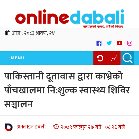
आज :
२०८३ श्रावण, २४
MENU
पाकिस्तानी दूतावास द्वारा काभ्रेको
पाँचखालमा नि:शुल्क स्वास्थ्य शिविर
सञ्चालन
अनलाइन डबली
२०७९ फाल्गुन २७ गते ०८:२६ बजे