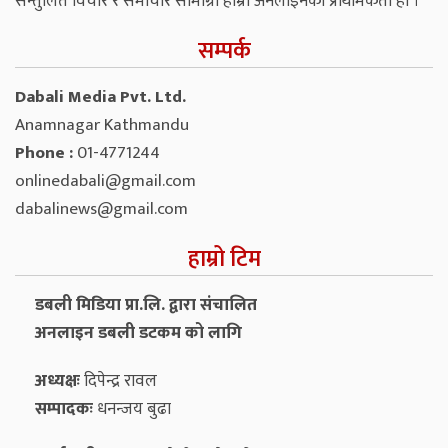
सन्तुलित विचार र समाचार सामाग्री हाम्रो अनलाइनको प्राथमिकता हो ।
सम्पर्क
Dabali Media Pvt. Ltd.
Anamnagar Kathmandu
Phone :
01-4771244
onlinedabali@gmail.com
dabalinews@gmail.com
हाम्रो टिम
डबली मिडिया प्रा.लि. द्वारा संचालित
अनलाइन डबली डटकम को लागि
अध्यक्षः
दिपेन्द्र रावल
सम्पादकः
धनन्‍जय बुढा