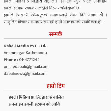
डबली मिडिया प्रा.लि.द्वारा सञ्चालित डिजिटल न्युज पोर्टल अनलाइन
डबली डटकम २०७१ सालदेखि निरन्तर चलिरहेको छ।
हामीले खासगरी खोजमूलक समाचारलाई स्थान दिने गरेका छौं ।
सन्तुलित विचार र समाचार सामाग्री हाम्रो अनलाइनको प्राथमिकता हो ।
सम्पर्क
Dabali Media Pvt. Ltd.
Anamnagar Kathmandu
Phone :
01-4771244
onlinedabali@gmail.com
dabalinews@gmail.com
हाम्रो टिम
डबली मिडिया प्रा.लि. द्वारा संचालित
अनलाइन डबली डटकम को लागि