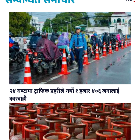
सम्बन्धित समाचार
२४ घण्टामा ट्राफिक प्रहरीले गर्यो १ हजार ४०६ जनालाई
कारबाही