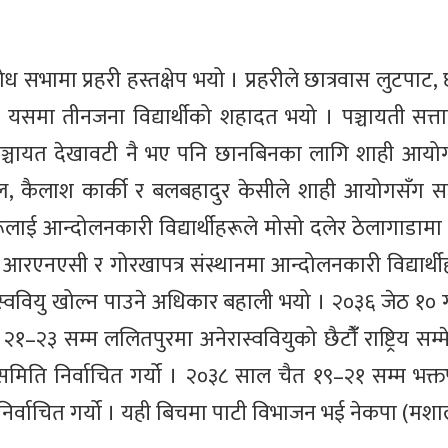
भामा प्रहरी हस्तक्षेप भयो । प्रहरीले छात्रवास लुटपाट, 
ो । यसमा तीनजना विद्यार्थीको शहादत भयो । पञ्चायती सत्त
 पञ्चायत देखावटी नै भए पनि छानबिनका लागि शाही आयो
 मल्ल, कैलाश कार्की र बलबहादुर केसीले शाही आयोगसँग स
लाई आन्दोलनकारी विद्यार्थीहरूले मोसो दलेर ठेलागाडामा
प आरएनएसी र गोरखापत्र संस्थानमा आन्दोलनकारी विद्यार्थ
 स्ववियु खोल्न पाउने अधिकार बहाली भयो । २०३६ जेठ १० ग
–२३ सम्म ललितपुरमा अनेरास्ववियुको छैटौंँ राष्ट्रिय सम्
समिति निर्वाचित गर्यो । २०३८ साल चैत १९–२१ सम्म भक्तप
्ष निर्वाचित गर्यो । यही बिचमा पाटी विभाजन भई नेकपा (मश