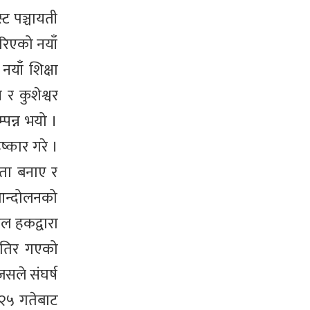
्ट पञ्चायती
गरिएको नयाँ
याँ शिक्षा
र कुशेश्वर
पन्न भयो ।
ष्कार गरे ।
नेता बनाए र
ै आन्दोलनको
उल हकद्वारा
रीतिर गएको
 जसले संघर्ष
त २५ गतेबाट