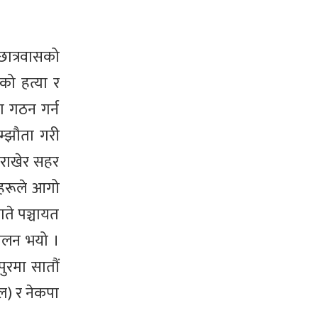
छात्रवासको
ाको हत्या र
ग गठन गर्न
म्झौता गरी
 राखेर सहर
ीहरूले आगो
ते पञ्चायत
मेलन भयो ।
ुरमा सातौं
ाल) र नेकपा