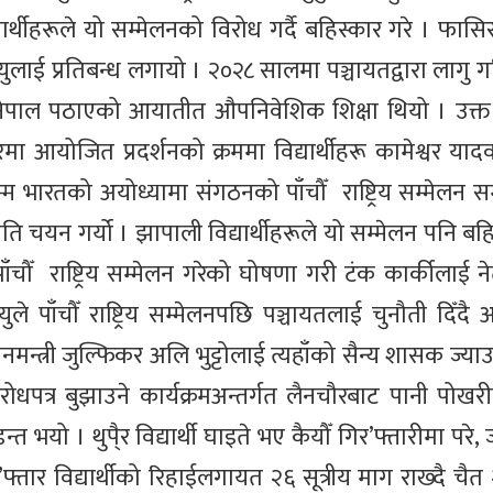
ार्थीहरूले यो सम्मेलनको विरोध गर्दै बहिस्कार गरे । फासिस
वियुलाई प्रतिबन्ध लगायो । २०२८ सालमा पञ्चायतद्वारा लागु 
गि नेपाल पठाएको आयातीत औपनिवेशिक शिक्षा थियो । उक्त न
योजित प्रदर्शनको क्रममा विद्यार्थीहरू कामेश्वर यादव 
 भारतको अयोध्यामा संगठनको पाँचौँ राष्ट्रिय सम्मेलन सम्
मिति चयन गर्यो । झापाली विद्यार्थीहरूले यो सम्मेलन पनि बहि
ाँचौँ राष्ट्रिय सम्मेलन गरेको घोषणा गरी टंक कार्कीलाई 
ुले पाँचौँ राष्ट्रिय सम्मेलनपछि पञ्चायतलाई चुनौती दिँद
नमन्त्री जुल्फिकर अलि भुट्टोलाई त्यहाँको सैन्य शासक ज्या
ोधपत्र बुझाउने कार्यक्रमअन्तर्गत लैनचौरबाट पानी पोख
्त भयो । थुपै्र विद्यार्थी घाइते भए कैयौँ गिर’फ्तारीमा परे,
फ्तार विद्यार्थीको रिहाईलगायत २६ सूत्रीय माग राख्दै चै