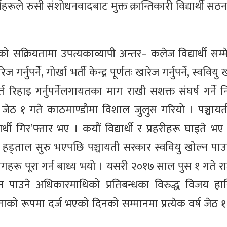
र्थीहरूले रुसी संशोधनवादबाट मुक्त क्रान्तिकारी विद्यार्थी 
को सक्रियतामा उपत्यकाव्यापी अन्तर– कलेज विद्यार्थी सम्म
नुपर्नेे, गोर्खा भर्ती केन्द्र पूर्णतः खारेज गर्नुपर्ने, स्ववियु
र्त रिहाइ गर्नुपर्नेलगायतका माग राखी सशक्त संघर्ष गर्ने नि
 जेठ १ गते काठमाण्डौमा विशाल जुलुस गरियो । पञ्चाय
थी गिर’फ्तार भए । कयौं विद्यार्थी र प्रहरीहरू घाइते भए ।
आम हड्ताल सुरु भएपछि पञ्चायती सरकार स्ववियु खोल्न पा
हरू पूरा गर्न बाध्य भयो । यसरी २०१७ साल पुस १ गते राजा
 पाउने अधिकारमाथिको प्रतिबन्धका विरुद्ध विजय हा
ाको रूपमा दर्ज भएको दिनको सम्मानमा प्रत्येक वर्ष जेठ 