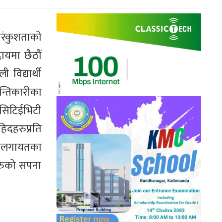
रंकुशताको
ायमा छैठौं
विद्यार्थी
न्तिकारीका
सिटिईभिटी
हिदहरुप्रति
ारीलगायतका
हरुको सपना