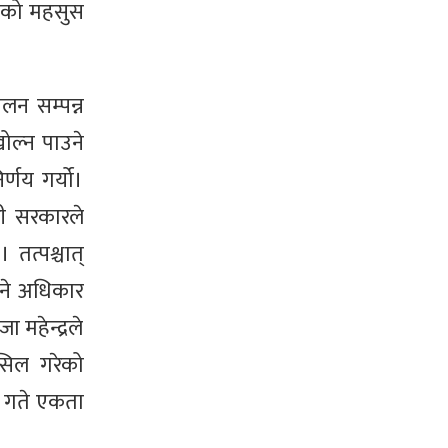
सठनको महसुस
ेलन सम्पन्न
 खोल्न पाउने
र्णय गर्यो।
ती सरकारले
 तत्पश्चात्
उने अधिकार
 महेन्द्रले
सिल गरेको
१ गते एकता