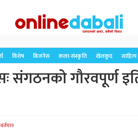
ता
विशेष
बिजनेस
कला-संस्कृति
खेलकुद
साहित्य
िवसः संगठनको गौरवपूर्ण इत
 वर्तमान