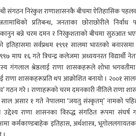
्यार्र्थी संगठन निरंकुश राणाशासनकै बीचमा ऐतिहासिक प
तामाथिको प्रतिबन्ध, जनताका छोराछोरीले निर्वाध प
ानुन बन्ने चरम दमन र निरंकुशताको बीचमा सुरुआत भएको 
ोलनको इतिहासमा सर्वप्रथम १९९१ सालमा भारतको बनारसम
 १९९७ माघ १६ गते त्रिचन्द्र कलेजमा अध्ययनरत विद्यार्थी ने
दस्य गंगलाल श्रेष्ठलाई राणा शासकहरूले शोभा भगवतीमा 
रूलाई राणा शासकहरूप्रति थप आक्रोशित बनायो । २००१ सा
्थी संघ’ गठन गरे । राणाहरूको चरम दमनकारी नीतिले राणा शा
००४ साल असार १ गते नेपालमा ‘जयतु संस्कृतम्’ नामको पह
उद्देश्य राणा शासनका विरुद्ध संगठित रूपमा संघर्ष गर
मा कर्मकाण्डबाहेक इतिहास, अर्थशास्त्र, भूगोललगायत
ो ।