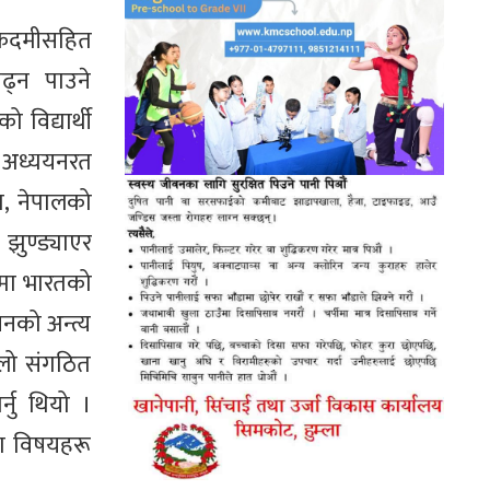
हलकदमीसहित
ढ्न पाउने
विद्यार्थी
ा अध्ययनरत
ता, नेपालको
झुण्ड्याएर
लमा भारतको
सनको अन्त्य
िलो संगठित
्नु थियो ।
का विषयहरू