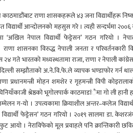
स काठमाडौंबाट राणा शासकहरूले ४३ जना विद्यार्थीहरू निष
ठित विद्यार्थी आन्दोलनको महसुस गरे । त्यही सन्दर्भमा २०
 ‘अखिल नेपाल विद्यार्थी फेड्रेसन’ गठन गरियो । नेपाली 
ाणा शासनका विरुद्ध नेपाली जनता र परिवर्तनकारी विद्य
गते भारतको मध्यस्थतामा राजा, राणा र नेपाली कांग्रेसले 
र्ण दिल्ली सम्झौताको अ.ने.वि.फे.ले व्यापक भण्डाफोर गर्न था
ा प्रधानमन्त्री मोहन शमशेर र गृहमन्त्री विपी कोइराल
 चिनियाँकाजी श्रेष्ठको भूगोलपार्क काठमाडांैमा गो ली हानी ह
सम्मेलन ग-यो । उपत्यकामा क्रियाशील अन्तर–कलेज विद्यार्
विद्यार्थी फेड्रेसन’ गठन गरियो । २०१९ सालमा डा. केशरज
ट आयो । नेराविफेको मूल प्रवाहले पनि क्रान्तिकारी छविला