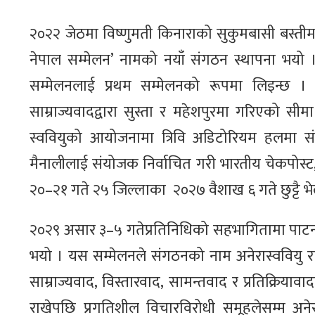
२०२२ जेठमा विष्णुमती किनाराको सुकुमबासी बस्तीमा
नेपाल सम्मेलन’ नामको नयाँ संगठन स्थापना भयो ।
सम्मेलनलाई प्रथम सम्मेलनको रूपमा लिइन्छ । प्
साम्राज्यवादद्वारा सुस्ता र महेशपुरमा गरिएको सीम
स्ववियुको आयोजनामा त्रिवि अडिटोरियम हलमा संगठन
मैनालीलाई संयोजक निर्वाचित गरी भारतीय चेकपोस्ट
२०–२१ गते २५ जिल्लाका २०२७ वैशाख ६ गते छुट्टै भे
२०२९ असार ३–५ गतेप्रतिनिधिको सहभागितामा पाटनको लुखु
भयो । यस सम्मेलनले संगठनको नाम अनेरास्ववियु राख्
साम्राज्यवाद, विस्तारवाद, सामन्तवाद र प्रतिक्रियावादवि
राखेपछि प्रगतिशील विचारविरोधी समूहलेसम्म अनेरास्व