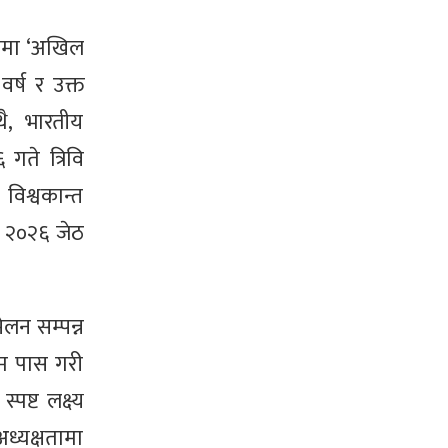
्वमा ‘अखिल
र्ष र उक्त
थै, भारतीय
गते त्रिवि
विश्वकान्त
। २०२६ जेठ
ेलन सम्पन्न
्रम पास गरी
्पष्ट लक्ष्य
अध्यक्षतामा