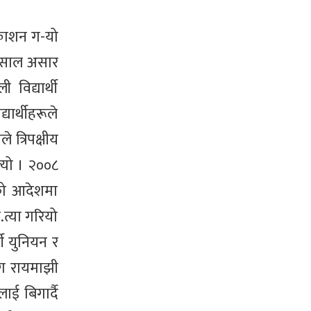
्काशन ग-यो
०६ साल असार
विद्यार्थी
ार्थीहरूले
त्रिपक्षीय
ल्यो । २००८
ाको आदेशमा
.त्या गरियो
थी युनियन र
ंग रायमाझी
ई बिगार्दै