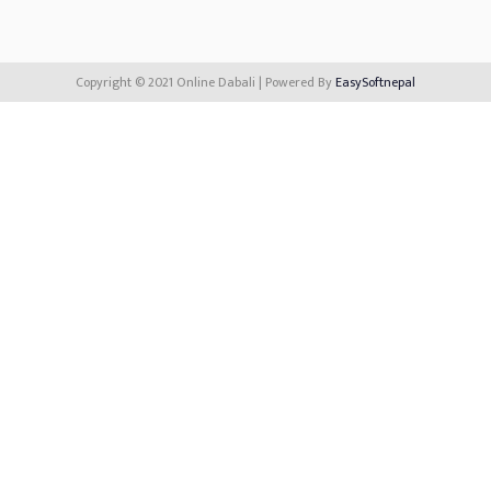
Copyright © 2021 Online Dabali | Powered By
EasySoftnepal