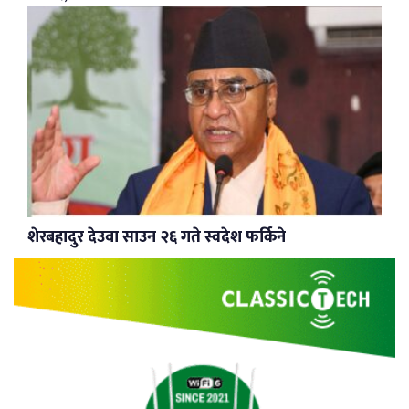
शेरबहादुर देउवा साउन २६ गते स्वदेश फर्किने