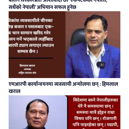
बालेन सरकारप्रति आशावादी छौं ‘एकपटकको नेपाली,
सधैंको नेपाली’ अभियान सफल हुनेछ
एमआरपी कार्यान्वयनमा व्यवसायी अन्योलमा छन् : हिमलाल
खराल