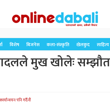
ता
विशेष
बिजनेस
कला-संस्कृति
खेलकुद
साहित्य
बादलले मुख खोलेः सम्झौता
र्यान्वयन पनि गर्दैनौं