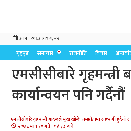
आज :
२०८३ श्रावण, २२
गृहपृष्ठ
समाचार
राजनीति
विचार
अन्तर्वार्
एमसीसीबारे गृहमन्त्री 
कार्यान्वयन पनि गर्दैनौं
एमसीसीबारे गृहमन्त्री बादलले मुख खोलेः सम्झौतामा सहभागी हुँदैनौं र का
२०७६ माघ १० गते ०४:३७ बजे