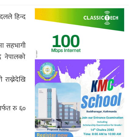
दलले हिन्द
तामा सहभागी
ै नेपालको
राख्नेदेखि
ार्फत रु ६०