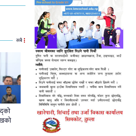
सबै
द्को
ुखको